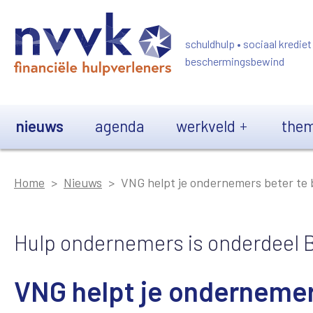
Overslaan en naar de inhoud gaan
schuldhulp • sociaal krediet
beschermingsbewind
Main navigation
nieuws
agenda
werkveld
them
Home
Nieuws
VNG helpt je ondernemers beter te 
Hulp ondernemers is onderdeel B
VNG helpt je ondernemer