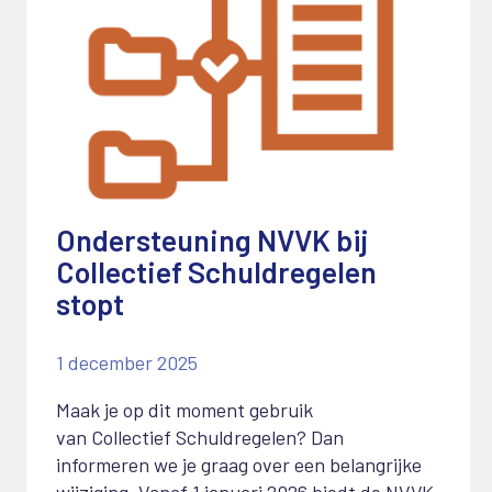
Ondersteuning NVVK bij
Collectief Schuldregelen
stopt
1 december 2025
Maak je op dit moment gebruik
van
C
ollectief
S
chuldregelen? Dan
informeren we je graag over een belangrijke
wijziging.
Vanaf 1 januari 2026 biedt de NVVK