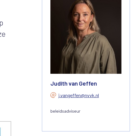
lp
ze
Judith van Geffen
j.vangeffen@nvvk.nl
beleidsadviseur