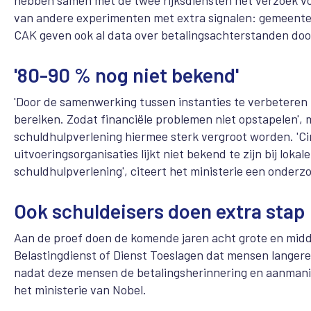
hebben samen met de twee rijksdiensten het verzoek voor
van andere experimenten met extra signalen: gemeentel
CAK geven ook al data over betalingsachterstanden do
'80-90 % nog niet bekend'
'Door de samenwerking tussen instanties te verbetere
bereiken. Zodat financiële problemen niet opstapelen', 
schuldhulpverlening hiermee sterk vergroot worden. 'C
uitvoeringsorganisaties lijkt niet bekend te zijn bij lo
schuldhulpverlening', citeert het ministerie een onderz
Ook schuldeisers doen extra stap
Aan de proef doen de komende jaren acht grote en midde
Belastingdienst of Dienst Toeslagen dat mensen langer
nadat deze mensen de betalingsherinnering en aanmaning
het ministerie van Nobel.