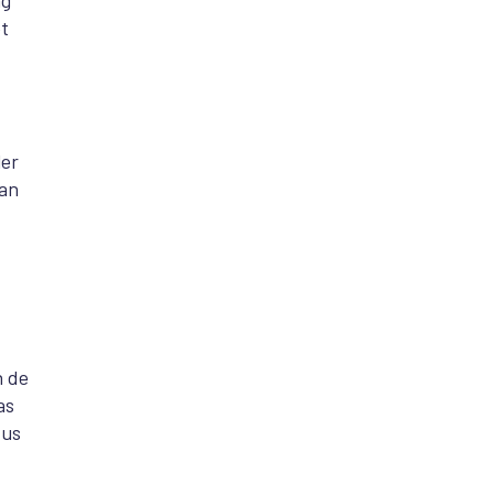
ng
t
ler
van
n de
as
dus