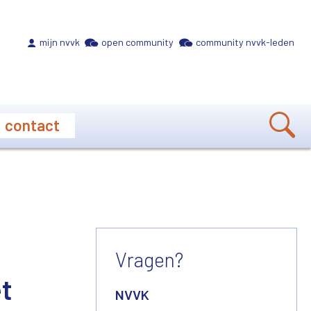
Meta navigation
mijn nvvk
open community
community nvvk-leden
contact
Vragen?
et
NVVK