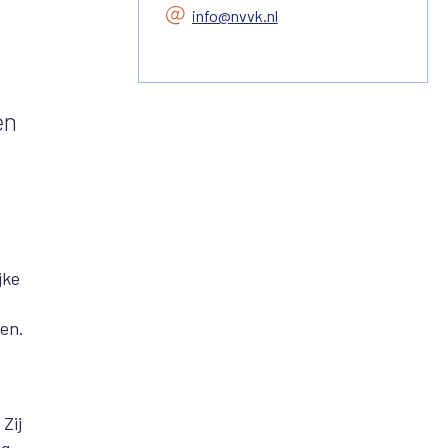
info@nvvk.nl
en
jke
en.
Zij