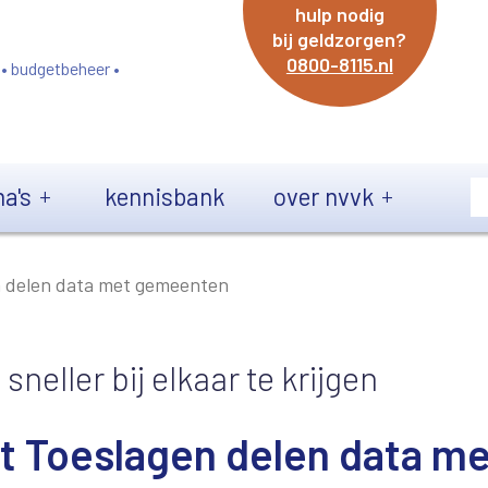
hulp nodig
bij geldzorgen?
0800-8115.nl
 • budgetbeheer •
a's
kennisbank
over nvvk
n delen data met gemeenten
eller bij elkaar te krijgen
st Toeslagen delen data m