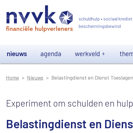
Overslaan en naar de inhoud gaan
schuldhulp • sociaal krediet
beschermingsbewind
Main navigation
nieuws
agenda
werkveld
them
Home
Nieuws
Belastingdienst en Dienst Toeslage
Experiment om schulden en hulp sn
Belastingdienst en Dien