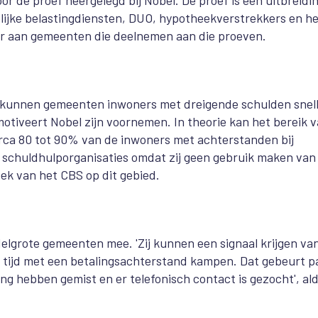
 de proef neergelegd bij Nobel. De proef is een uitbreidi
ijke belastingdiensten, DUO, hypotheekverstrekkers en he
or aan gemeenten die deelnemen aan die proeven.
n kunnen gemeenten inwoners met dreigende schulden snel
motiveert Nobel zijn voornemen. In theorie kan het bereik 
irca 80 tot 90% van de inwoners met achterstanden bij
kale schuldhulporganisaties omdat zij geen gebruik maken van
oek van het CBS op dit gebied.
lgrote gemeenten mee. 'Zij kunnen een signaal krijgen va
e tijd met een betalingsachterstand kampen. Dat gebeurt p
 hebben gemist en er telefonisch contact is gezocht', al