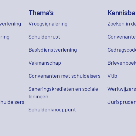
Thema's
Kennisba
verlening
Vroegsignalering
Zoeken in d
ring
Schuldenrust
Convenant
g
Basisdienstverlening
Gedragscod
Vakmanschap
Brievenboek
Convenanten met schuldeisers
Vtlb
Saneringskredieten en sociale
Werkwijzer
leningen
huldeisers
Jurispruden
Schuldenknooppunt