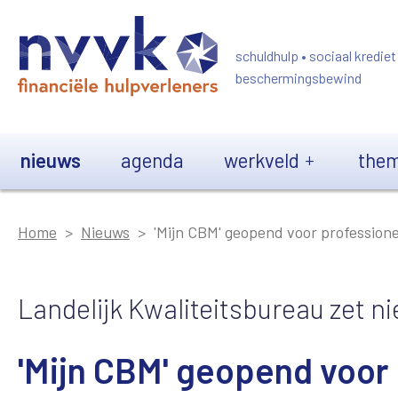
Overslaan en naar de inhoud gaan
schuldhulp • sociaal krediet
beschermingsbewind
Main navigation
nieuws
agenda
werkveld
them
Home
Nieuws
'Mijn CBM' geopend voor profession
Landelijk Kwaliteitsbureau zet ni
'Mijn CBM' geopend voor