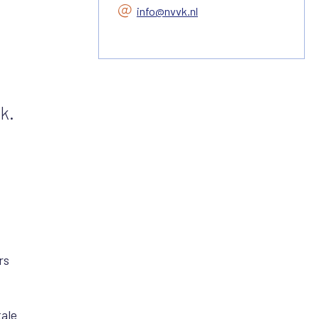
info@nvvk.nl
k.
rs
tale