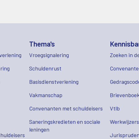
Thema's
Kennisba
verlening
Vroegsignalering
Zoeken in d
ring
Schuldenrust
Convenant
g
Basisdienstverlening
Gedragscod
Vakmanschap
Brievenboek
Convenanten met schuldeisers
Vtlb
Saneringskredieten en sociale
Werkwijzer
leningen
huldeisers
Jurispruden