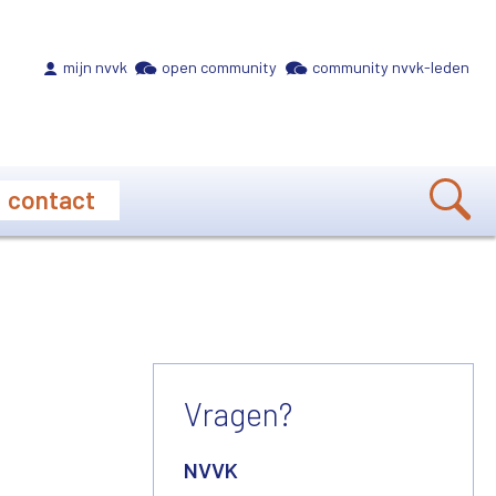
Meta navigation
mijn nvvk
open community
community nvvk-leden
contact
Vragen?
NVVK