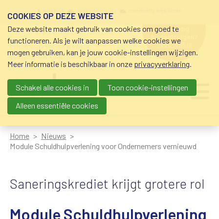
Overslaan en naar de inhoud gaan
Meta navigation
mijn nvvk
open community
community nvvk-leden
COOKIES OP DEZE WEBSITE
Deze website maakt gebruik van cookies om goed te
hulp nodig
bij geldzorgen?
functioneren. Als je wilt aanpassen welke cookies we
0800-8115.nl
schuldhulp • sociaal krediet •
mogen gebruiken, kan je jouw cookie-instellingen wijzigen.
budgetbeheer • beschermingsbewind
Meer informatie is beschikbaar in onze
privacyverklaring
.
Schakel alle cookies in
Toon cookie-instellingen
Main navigation
Ju
me
Alleen essentiële cookies
Home
Nieuws
Module Schuldhulpverlening voor Ondernemers vernieuwd
Saneringskrediet krijgt grotere rol
Module Schuldhulpverlening