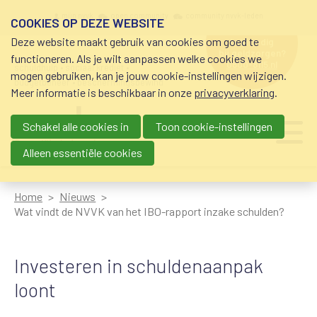
Overslaan en naar de inhoud gaan
Meta navigation
mijn nvvk
open community
community nvvk-leden
COOKIES OP DEZE WEBSITE
Deze website maakt gebruik van cookies om goed te
hulp nodig
bij geldzorgen?
functioneren. Als je wilt aanpassen welke cookies we
0800-8115.nl
schuldhulp • sociaal krediet •
mogen gebruiken, kan je jouw cookie-instellingen wijzigen.
budgetbeheer • beschermingsbewind
Meer informatie is beschikbaar in onze
privacyverklaring
.
Schakel alle cookies in
Toon cookie-instellingen
Main navigation
Ju
me
Alleen essentiële cookies
Home
Nieuws
Wat vindt de NVVK van het IBO-rapport inzake schulden?
Investeren in schuldenaanpak
loont