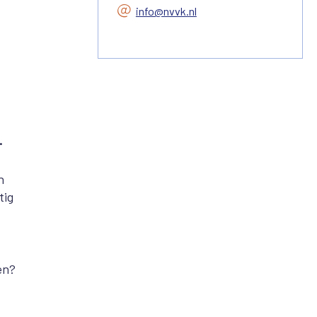
info@nvvk.nl
.
n
tig
ken?