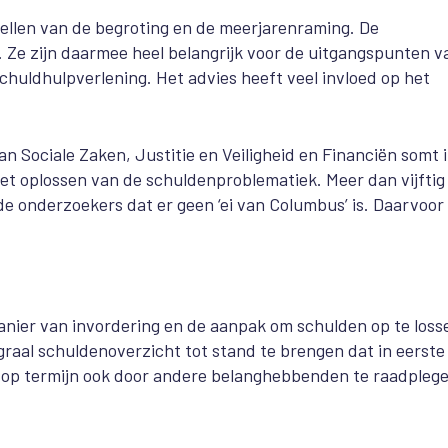
tellen van de begroting en de meerjarenraming. De
. Ze zijn daarmee heel belangrijk voor de uitgangspunten v
schuldhulpverlening. Het advies heeft veel invloed op het
 Sociale Zaken, Justitie en Veiligheid en Financiën somt i
 het oplossen van de schuldenproblematiek. Meer dan vijftig
 de onderzoekers dat er geen ‘ei van Columbus’ is. Daarvoor 
anier van invordering en de aanpak om schulden op te loss
graal schuldenoverzicht tot stand te brengen dat in eerste
k op termijn ook door andere belanghebbenden te raadplege