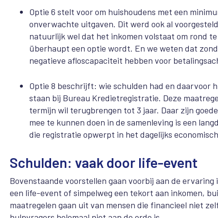
Optie 6 stelt voor om huishoudens met een minimu
onverwachte uitgaven. Dit werd ook al voorgestel
natuurlijk wel dat het inkomen volstaat om rond t
überhaupt een optie wordt. En we weten dat zond
negatieve afloscapaciteit hebben voor betalingsacht
Optie 8 beschrijft: wie schulden had en daarvoor hu
staan bij Bureau Kredietregistratie. Deze maatregel
termijn wil terugbrengen tot 3 jaar. Daar zijn goe
mee te kunnen doen in de samenleving is een lang
die registratie opwerpt in het dagelijks economisch
Schulden: vaak door life-event
Bovenstaande voorstellen gaan voorbij aan de ervaring 
een life-event of simpelweg een tekort aan inkomen, b
maatregelen gaan uit van mensen die financieel niet zelf
hulpvragers helemaal niet aan de orde is.