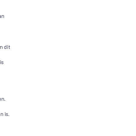
an
n dit
is
en.
n is.