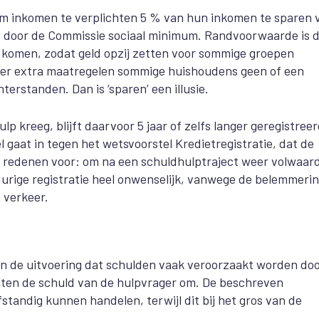
m inkomen te verplichten 5 % van hun inkomen te sparen 
d door de Commissie sociaal minimum. Randvoorwaarde is 
e komen, zodat geld opzij zetten voor sommige groepen
er extra maatregelen sommige huishoudens geen of een
erstanden. Dan is ‘sparen’ een illusie.
lp kreeg, blijft daarvoor 5 jaar of zelfs langer geregistree
 gaat in tegen het wetsvoorstel Kredietregistratie, dat de
de redenen voor: om na een schuldhulptraject weer volwaar
durige registratie heel onwenselijk, vanwege de belemmeri
 verkeer.
in de uitvoering dat schulden vaak veroorzaakt worden do
uiten de schuld van de hulpvrager om. De beschreven
standig kunnen handelen, terwijl dit bij het gros van de