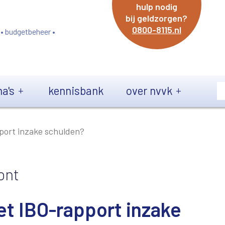
hulp nodig
bij geldzorgen?
0800-8115.nl
 • budgetbeheer •
a's
kennisbank
over nvvk
port inzake schulden?
ont
et IBO-rapport inzake