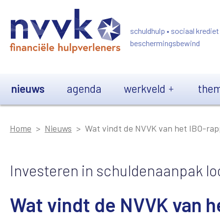
Overslaan en naar de inhoud gaan
schuldhulp • sociaal krediet
beschermingsbewind
Main navigation
nieuws
agenda
werkveld
them
Home
Nieuws
Wat vindt de NVVK van het IBO-rap
Investeren in schuldenaanpak lo
Wat vindt de NVVK van h