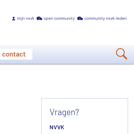
Meta navigation
mijn nvvk
open community
community nvvk-leden
contact
Vragen?
NVVK