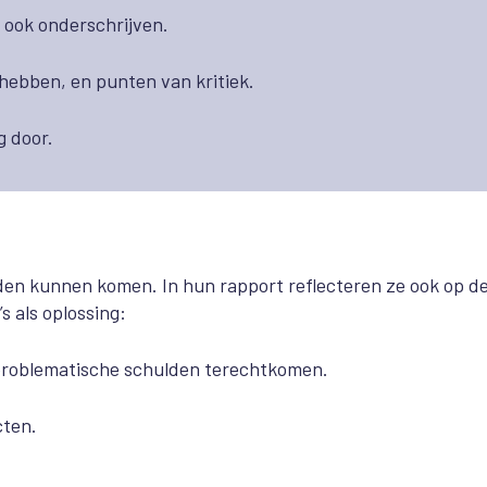
 ook onderschrijven.
 hebben, en punten van kritiek.
g door.
den kunnen komen. In hun rapport reflecteren ze ook op d
s als oplossing:
 problematische schulden terechtkomen.
cten.
.