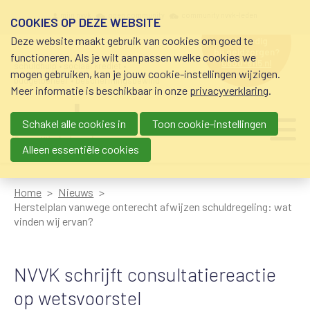
Overslaan en naar de inhoud gaan
Meta navigation
mijn nvvk
open community
community nvvk-leden
COOKIES OP DEZE WEBSITE
Deze website maakt gebruik van cookies om goed te
hulp nodig
bij geldzorgen?
functioneren. Als je wilt aanpassen welke cookies we
0800-8115.nl
schuldhulp • sociaal krediet •
mogen gebruiken, kan je jouw cookie-instellingen wijzigen.
budgetbeheer • beschermingsbewind
Meer informatie is beschikbaar in onze
privacyverklaring
.
Schakel alle cookies in
Toon cookie-instellingen
Main navigation
Ju
me
Alleen essentiële cookies
Home
Nieuws
Herstelplan vanwege onterecht afwijzen schuldregeling: wat
vinden wij ervan?
NVVK schrijft consultatiereactie
op wetsvoorstel