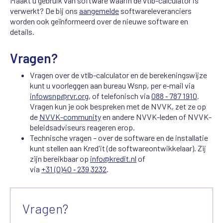
Maakt u gebruik van software waarin de vtlb-calculator is
verwerkt? De bij ons
aangemelde
softwareleveranciers
worden ook geïnformeerd over de nieuwe software en
details.
Vragen?
Vragen over de vtlb-calculator en de berekeningswijze
kunt u voorleggen aan bureau Wsnp, per e‑mail via
infowsnp@rvr.org
, of telefonisch via
088 ‑ 787 1910
.
Vragen kun je ook bespreken met de NVVK, zet ze op
de
NVVK-community
en andere NVVK-leden of NVVK-
beleidsadviseurs reageren erop.
Technische vragen – over de software en de installatie
kunt stellen aan Kred'it (de softwareontwikkelaar). Zij
zijn bereikbaar op
info@kredit.nl
of
via
+31 (0)40 ‑ 239 3232
.
Vragen?