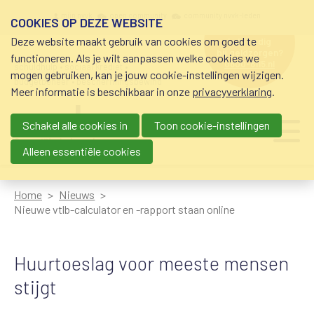
Overslaan en naar de inhoud gaan
Meta navigation
mijn nvvk
open community
community nvvk-leden
COOKIES OP DEZE WEBSITE
Deze website maakt gebruik van cookies om goed te
hulp nodig
bij geldzorgen?
functioneren. Als je wilt aanpassen welke cookies we
0800-8115.nl
schuldhulp • sociaal krediet •
mogen gebruiken, kan je jouw cookie-instellingen wijzigen.
budgetbeheer • beschermingsbewind
Meer informatie is beschikbaar in onze
privacyverklaring
.
Schakel alle cookies in
Toon cookie-instellingen
Main navigation
Ju
me
Alleen essentiële cookies
Home
Nieuws
Nieuwe vtlb-calculator en -rapport staan online
Huurtoeslag voor meeste mensen
stijgt