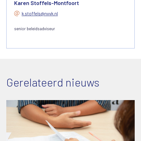
Karen Stoffels-Montfoort
k.stoffels@nvvk.nl
senior beleidsadviseur
Gerelateerd nieuws