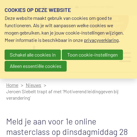
Overslaan en naar de inhoud gaan
Meta navigation
mijn nvvk
open community
community nvvk-leden
COOKIES OP DEZE WEBSITE
Deze website maakt gebruik van cookies om goed te
hulp nodig
bij geldzorgen?
functioneren. Als je wilt aanpassen welke cookies we
0800-8115.nl
schuldhulp • sociaal krediet •
mogen gebruiken, kan je jouw cookie-instellingen wijzigen.
budgetbeheer • beschermingsbewind
Meer informatie is beschikbaar in onze
privacyverklaring
.
Schakel alle cookies in
Toon cookie-instellingen
Main navigation
Ju
me
Alleen essentiële cookies
Home
Nieuws
Jeroen Siebelt trapt af met ‘Motiverend leidinggeven bij
verandering’
Meld je aan voor 1e online
masterclass op dinsdagmiddag 28