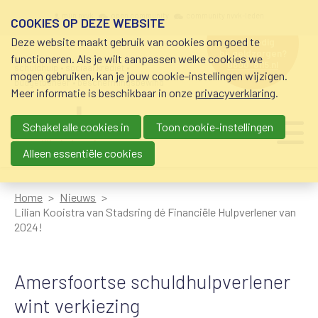
Overslaan en naar de inhoud gaan
Meta navigation
mijn nvvk
open community
community nvvk-leden
COOKIES OP DEZE WEBSITE
Deze website maakt gebruik van cookies om goed te
hulp nodig
bij geldzorgen?
functioneren. Als je wilt aanpassen welke cookies we
0800-8115.nl
schuldhulp • sociaal krediet •
mogen gebruiken, kan je jouw cookie-instellingen wijzigen.
budgetbeheer • beschermingsbewind
Meer informatie is beschikbaar in onze
privacyverklaring
.
Schakel alle cookies in
Toon cookie-instellingen
Main navigation
Ju
me
Alleen essentiële cookies
Home
Nieuws
Lilian Kooistra van Stadsring dé Financiële Hulpverlener van
2024!
Amersfoortse schuldhulpverlener
wint verkiezing