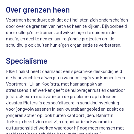
Over grenzen heen
Voortman benadrukt ook dat de finalisten zich onderscheiden
door over de grenzen van het vak heen te kijken. Bijvoorbeeld
door collega's te trainen, ontwikkelingen te duiden in de
media, en deel te nemen aan regionale projecten om de
schuldhulp ook buiten hun eigen organisatie te verbeteren.
Specialisme
Elke finalist heeft daarnaast een specifieke deskundigheid
die haar vruchten afwerpt en waar collega’s van kunnen leren.
Voortman: ‘Lilian Kooistra, met haar aanpak van
stresssensitief werken geeft de hulpvrager rust én daardoor
juist ook extra motivatie om de problemen op te lossen.
Jessica Pieters is gespecialiseerd in schuldhulpverlening
voor jongvolwassenen in een kwetsbaar gebied en zoekt de
jongeren actief op, ook buiten kantoortijden. Bahattin
Turkoglu heeft zich met zijn organisatie bekwaamd in
cultuursensitief werken waardoor hij nog meer mensen met
problematische schulden bereikt én kan helpen.’