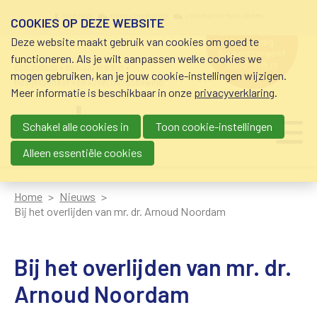
Overslaan en naar de inhoud gaan
Meta navigation
mijn nvvk
open community
community nvvk-leden
COOKIES OP DEZE WEBSITE
Deze website maakt gebruik van cookies om goed te
hulp nodig
bij geldzorgen?
functioneren. Als je wilt aanpassen welke cookies we
0800-8115.nl
schuldhulp • sociaal krediet •
mogen gebruiken, kan je jouw cookie-instellingen wijzigen.
budgetbeheer • beschermingsbewind
Meer informatie is beschikbaar in onze
privacyverklaring
.
Schakel alle cookies in
Toon cookie-instellingen
Main navigation
Ju
me
Alleen essentiële cookies
Home
Nieuws
Bij het overlijden van mr. dr. Arnoud Noordam
Bij het overlijden van mr. dr.
Arnoud Noordam