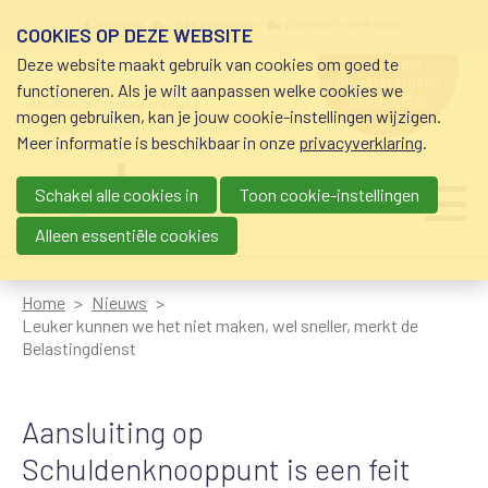
Overslaan en naar de inhoud gaan
Meta navigation
mijn nvvk
open community
community nvvk-leden
COOKIES OP DEZE WEBSITE
Deze website maakt gebruik van cookies om goed te
hulp nodig
bij geldzorgen?
functioneren. Als je wilt aanpassen welke cookies we
0800-8115.nl
schuldhulp • sociaal krediet •
mogen gebruiken, kan je jouw cookie-instellingen wijzigen.
budgetbeheer • beschermingsbewind
Meer informatie is beschikbaar in onze
privacyverklaring
.
Schakel alle cookies in
Toon cookie-instellingen
Main navigation
Ju
me
Alleen essentiële cookies
Home
Nieuws
Leuker kunnen we het niet maken, wel sneller, merkt de
Belastingdienst
Aansluiting op
Schuldenknooppunt is een feit