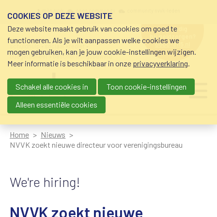
Overslaan en naar de inhoud gaan
Meta navigation
mijn nvvk
open community
community nvvk-leden
COOKIES OP DEZE WEBSITE
Deze website maakt gebruik van cookies om goed te
hulp nodig
bij geldzorgen?
functioneren. Als je wilt aanpassen welke cookies we
0800-8115.nl
schuldhulp • sociaal krediet •
mogen gebruiken, kan je jouw cookie-instellingen wijzigen.
budgetbeheer • beschermingsbewind
Meer informatie is beschikbaar in onze
privacyverklaring
.
Schakel alle cookies in
Toon cookie-instellingen
Main navigation
Ju
me
Alleen essentiële cookies
Home
Nieuws
NVVK zoekt nieuwe directeur voor verenigingsbureau
We're hiring!
NVVK zoekt nieuwe