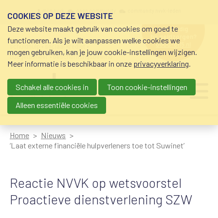
Overslaan en naar de inhoud gaan
Meta navigation
mijn nvvk
open community
community nvvk-leden
COOKIES OP DEZE WEBSITE
Deze website maakt gebruik van cookies om goed te
hulp nodig
bij geldzorgen?
functioneren. Als je wilt aanpassen welke cookies we
0800-8115.nl
schuldhulp • sociaal krediet •
mogen gebruiken, kan je jouw cookie-instellingen wijzigen.
budgetbeheer • beschermingsbewind
Meer informatie is beschikbaar in onze
privacyverklaring
.
Schakel alle cookies in
Toon cookie-instellingen
Main navigation
Ju
me
Alleen essentiële cookies
Home
Nieuws
‘Laat externe financiële hulpverleners toe tot Suwinet’
Reactie NVVK op wetsvoorstel
Proactieve dienstverlening SZW