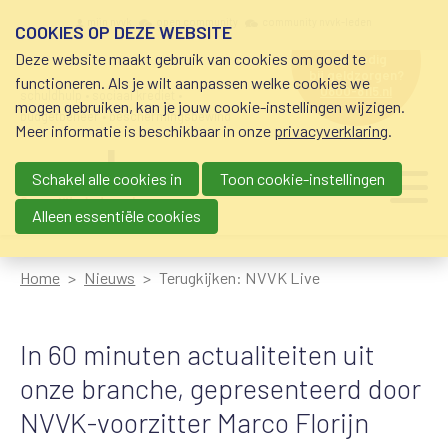
Overslaan en naar de inhoud gaan
Meta navigation
mijn nvvk
open community
community nvvk-leden
COOKIES OP DEZE WEBSITE
Deze website maakt gebruik van cookies om goed te
hulp nodig
bij geldzorgen?
functioneren. Als je wilt aanpassen welke cookies we
0800-8115.nl
schuldhulp • sociaal krediet •
mogen gebruiken, kan je jouw cookie-instellingen wijzigen.
budgetbeheer • beschermingsbewind
Meer informatie is beschikbaar in onze
privacyverklaring
.
Schakel alle cookies in
Toon cookie-instellingen
Main navigation
Ju
me
Alleen essentiële cookies
Home
Nieuws
Terugkijken: NVVK Live
In 60 minuten actualiteiten uit
onze branche, gepresenteerd door
NVVK-voorzitter Marco Florijn