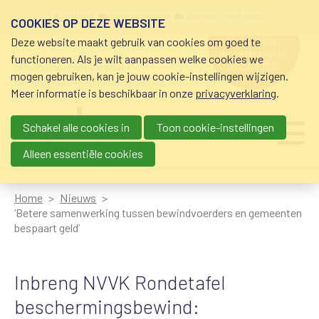
Overslaan en naar de inhoud gaan
Meta navigation
mijn nvvk
open community
community nvvk-leden
COOKIES OP DEZE WEBSITE
Deze website maakt gebruik van cookies om goed te
hulp nodig
bij geldzorgen?
functioneren. Als je wilt aanpassen welke cookies we
0800-8115.nl
schuldhulp • sociaal krediet •
mogen gebruiken, kan je jouw cookie-instellingen wijzigen.
budgetbeheer • beschermingsbewind
Meer informatie is beschikbaar in onze
privacyverklaring
.
Schakel alle cookies in
Toon cookie-instellingen
Main navigation
Ju
me
Alleen essentiële cookies
Home
Nieuws
‘Betere samenwerking tussen bewindvoerders en gemeenten
bespaart geld’
Inbreng NVVK Rondetafel
beschermingsbewind: