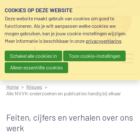
Overslaan en naar de inhoud gaan
Meta navigation
mijn nvvk
open community
community nvvk-leden
COOKIES OP DEZE WEBSITE
Deze website maakt gebruik van cookies om goed te
hulp nodig
bij geldzorgen?
functioneren. Als je wilt aanpassen welke cookies we
0800-8115.nl
schuldhulp • sociaal krediet •
mogen gebruiken, kan je jouw cookie-instellingen wijzigen.
budgetbeheer • beschermingsbewind
Meer informatie is beschikbaar in onze
privacyverklaring
.
Schakel alle cookies in
Toon cookie-instellingen
Main navigation
Ju
me
Alleen essentiële cookies
Home
Nieuws
Alle NVVK-onderzoeken en publicaties handig bij elkaar
Feiten, cijfers en verhalen over ons
werk