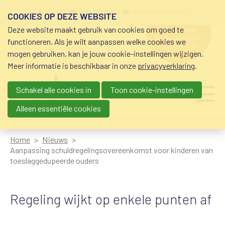
Overslaan en naar de inhoud gaan
Meta navigation
mijn nvvk
open community
community nvvk-leden
COOKIES OP DEZE WEBSITE
Deze website maakt gebruik van cookies om goed te
hulp nodig
bij geldzorgen?
functioneren. Als je wilt aanpassen welke cookies we
0800-8115.nl
schuldhulp • sociaal krediet •
mogen gebruiken, kan je jouw cookie-instellingen wijzigen.
budgetbeheer • beschermingsbewind
Meer informatie is beschikbaar in onze
privacyverklaring
.
Schakel alle cookies in
Toon cookie-instellingen
Main navigation
Ju
me
Alleen essentiële cookies
Home
Nieuws
Aanpassing schuldregelingsovereenkomst voor kinderen van
toeslaggedupeerde ouders
Regeling wijkt op enkele punten af