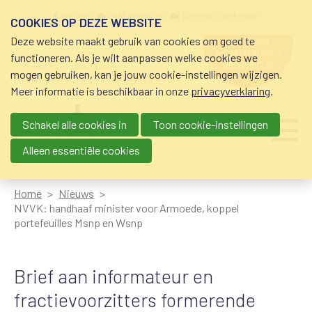
Overslaan en naar de inhoud gaan
Meta navigation
mijn nvvk
open community
community nvvk-leden
COOKIES OP DEZE WEBSITE
Deze website maakt gebruik van cookies om goed te
hulp nodig
bij geldzorgen?
functioneren. Als je wilt aanpassen welke cookies we
0800-8115.nl
schuldhulp • sociaal krediet •
mogen gebruiken, kan je jouw cookie-instellingen wijzigen.
budgetbeheer • beschermingsbewind
Meer informatie is beschikbaar in onze
privacyverklaring
.
Schakel alle cookies in
Toon cookie-instellingen
Main navigation
Ju
me
Alleen essentiële cookies
Home
Nieuws
NVVK: handhaaf minister voor Armoede, koppel
portefeuilles Msnp en Wsnp
Brief aan informateur en
fractievoorzitters formerende