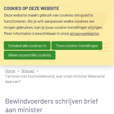
Overslaan en naar de inhoud gaan
Meta navigation
mijn nvvk
open community
community nvvk-leden
COOKIES OP DEZE WEBSITE
Deze website maakt gebruik van cookies om goed te
hulp nodig
bij geldzorgen?
functioneren. Als je wilt aanpassen welke cookies we
0800-8115.nl
schuldhulp • sociaal krediet •
mogen gebruiken, kan je jouw cookie-instellingen wijzigen.
budgetbeheer • beschermingsbewind
Meer informatie is beschikbaar in onze
privacyverklaring
.
Schakel alle cookies in
Toon cookie-instellingen
Main navigation
Ju
me
Alleen essentiële cookies
Home
Nieuws
Tarieven niet kostendekkend, wat vindt minister Weerwind
daarvan?
Bewindvoerders schrijven brief
aan minister