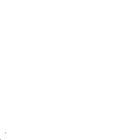
. De
r