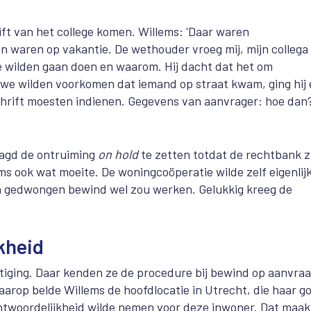
ft van het college komen. Willems: 'Daar waren
n waren op vakantie. De wethouder vroeg mij, mijn collega
 wilden gaan doen en waarom. Hij dacht dat het om
e wilden voorkomen dat iemand op straat kwam, ging hij 
hrift moesten indienen. Gegevens van aanvrager: hoe dan
aagd de ontruiming
on hold
te zetten totdat de rechtbank z
s ook wat moeite. De woningcoöperatie wilde zelf eigenlij
an gedwongen bewind wel zou werken. Gelukkig kreeg de
kheid
tiging. Daar kenden ze de procedure bij bewind op aanvra
arop belde Willems de hoofdlocatie in Utrecht, die haar g
antwoordelijkheid wilde nemen voor deze inwoner. Dat maa