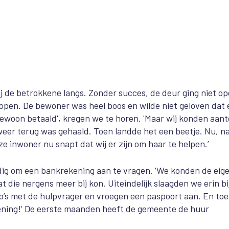
j de betrokkene langs. Zonder succes, de deur ging niet op
open. De bewoner was heel boos en wilde niet geloven dat 
woon betaald', kregen we te horen. 'Maar wij konden aan
eer terug was gehaald. Toen landde het een beetje. Nu, na
 inwoner nu snapt dat wij er zijn om haar te helpen.’
odig om een bankrekening aan te vragen. ‘We konden de eig
t die nergens meer bij kon. Uiteindelijk slaagden we erin
bi
o’s met de hulpvrager en vroegen een paspoort aan. En to
ning!’ De eerste maanden heeft de gemeente de huur