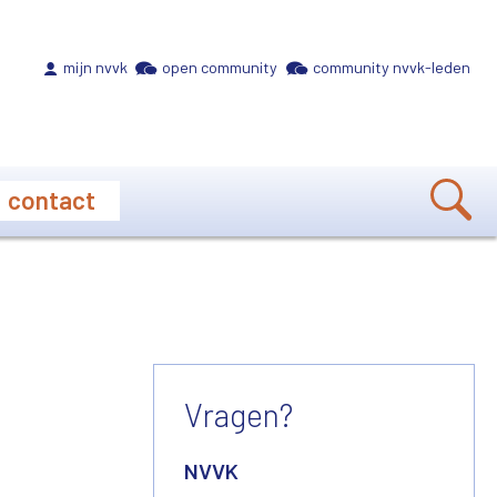
Meta navigation
mijn nvvk
open community
community nvvk-leden
contact
Vragen?
NVVK