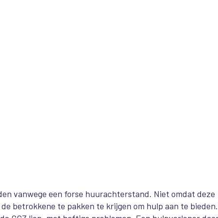
orden vanwege een forse huurachterstand. Niet omdat deze
 de betrokkene te pakken te krijgen om hulp aan te bieden
j de GGZ liep, met heftige problemen. Een hulpverlener daa