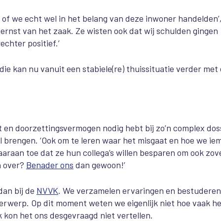
 of we echt wel in het belang van deze inwoner handelden’
ernst van het zaak. Ze wisten ook dat wij schulden gingen
echter positief.’
die kan nu vanuit een stabi
e
l
e(re) thuissituatie verder met
it en doorzettingsvermogen nodig hebt bij zo’n complex doss
il brengen. ‘Ook om te leren waar het misgaat en hoe we i
araan toe dat ze hun collega’s willen besparen om ook zov
en over?
Benader ons
dan gewoon!’
dan bij de
NVVK
. We verzamelen ervaringen en bestuderen
erwerp. Op dit moment weten we eigenlijk niet hoe vaak h
 kon het ons desgevraagd niet vertellen.