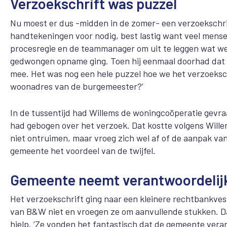
Verzoekschrift was puzzel
Nu moest er dus -midden in de zomer- een verzoekschri
handtekeningen voor nodig, best lastig want veel mense
procesregie en de teammanager om uit te leggen wat we
gedwongen opname ging. Toen hij eenmaal doorhad dat w
mee. Het was nog een hele puzzel hoe we het verzoeksc
woonadres van de burgemeester?’
In de tussentijd had Willems de woningcoöperatie gevr
had gebogen over het verzoek. Dat kostte volgens Willem
niet ontruimen, maar vroeg zich wel af of de aanpak v
gemeente het voordeel van de twijfel.
Gemeente neemt verantwoordelij
Het verzoekschrift ging naar een kleinere rechtbankves
van B&W niet en vroegen ze om aanvullende stukken. Da
hielp. ‘Ze vonden het fantastisch dat de gemeente ver