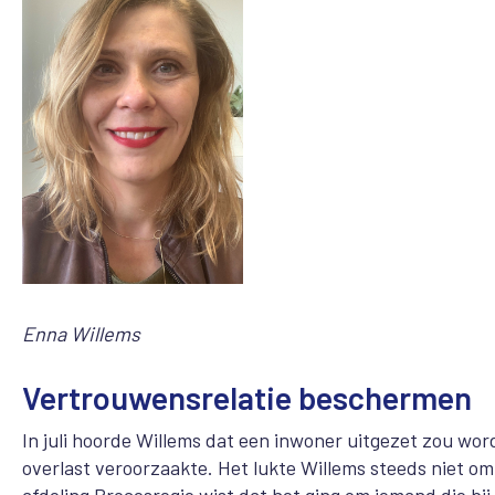
Enna Willems
Vertrouwensrelatie beschermen
In juli hoorde Willems dat een inwoner uitgezet zou w
overlast veroorzaakte. Het lukte Willems steeds niet om
afdeling Procesregie wist dat het ging om iemand die bi