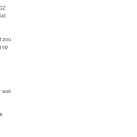
GGZ
dat
d zou
g op
r wat
ze