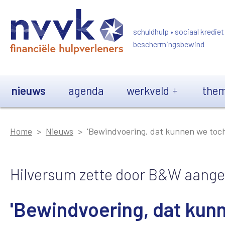
Overslaan en naar de inhoud gaan
schuldhulp • sociaal krediet
beschermingsbewind
Main navigation
nieuws
agenda
werkveld
them
Home
Nieuws
'Bewindvoering, dat kunnen we toch 
Hilversum zette door B&W aang
'Bewindvoering, dat kunn