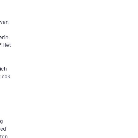
 van
erin
? Het
ich
k ook
ag
oed
kten