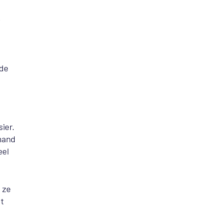
,
 de
ier.
emand
eel
 ze
et