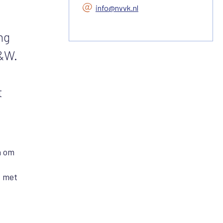
info@nvvk.nl
ng
&W.
t
n om
s met