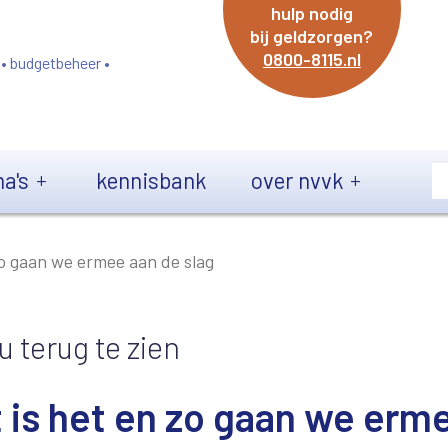
hulp nodig
bij geldzorgen?
0800-8115.nl
 • budgetbeheer •
a's
kennisbank
over nvvk
 zo gaan we ermee aan de slag
terug te zien
t is het en zo gaan we erm