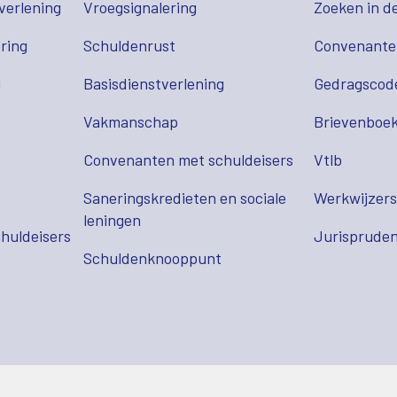
verlening
Vroegsignalering
Zoeken in d
ring
Schuldenrust
Convenant
g
Basisdienstverlening
Gedragscod
Vakmanschap
Brievenboek
Convenanten met schuldeisers
Vtlb
Saneringskredieten en sociale
Werkwijzer
leningen
huldeisers
Jurispruden
Schuldenknooppunt