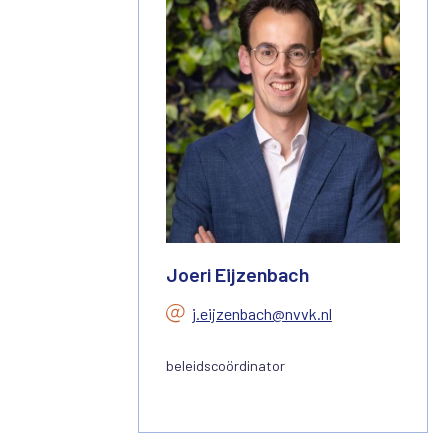
Joeri Eijzenbach
j.eijzenbach@nvvk.nl
beleidscoördinator