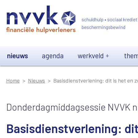
Overslaan en naar de inhoud gaan
schuldhulp • sociaal krediet
beschermingsbewind
Main navigation
nieuws
agenda
werkveld
them
Home
Nieuws
Basisdienstverlening: dit is het en
Donderdagmiddagsessie NVVK nu 
Basisdienstverlening: di