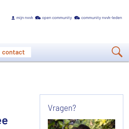
Meta navigation
mijn nvvk
open community
community nvvk-leden
contact
Vragen?
ee