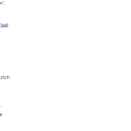
r'.
r
iaal
 zich
r
de