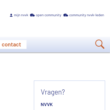
Meta navigation
mijn nvvk
open community
community nvvk-leden
contact
Vragen?
NVVK