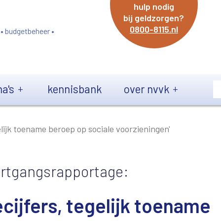
hulp nodig
bij geldzorgen?
0800-8115.nl
 • budgetbeheer •
a's
kennisbank
over nvvk
ijk toename beroep op sociale voorzieningen'
ortgangsrapportage:
jfers, tegelijk toename