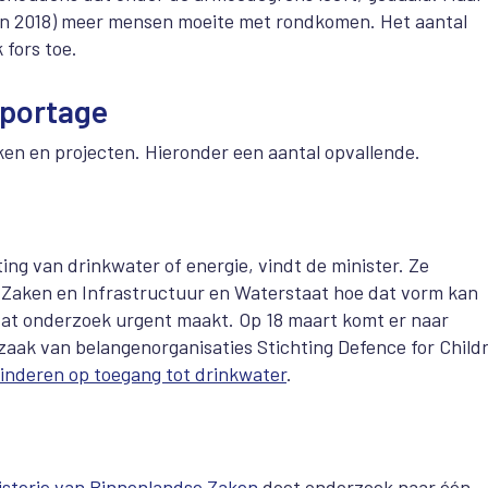
 van 2018) meer mensen moeite met rondkomen. Het aantal
fors toe.
pportage
en en projecten. Hieronder een aantal opvallende.
g van drinkwater of energie, vindt de minister. Ze
Zaken en Infrastructuur en Waterstaat hoe dat vorm kan
e dat onderzoek urgent maakt. Op 18 maart komt er naar
zaak van belangenorganisaties Stichting Defence for Child
kinderen op toegang tot drinkwater
.
isterie van Binnenlandse Zaken
doet onderzoek naar één