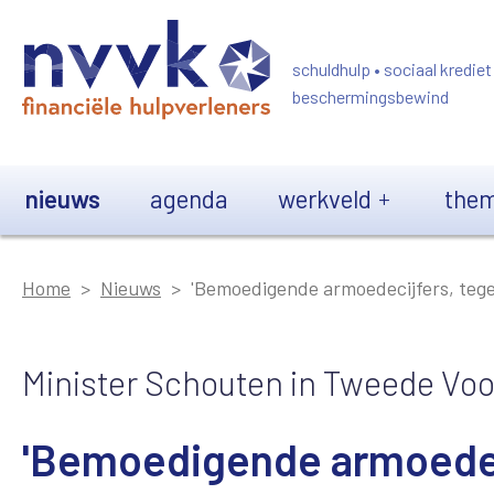
Overslaan en naar de inhoud gaan
schuldhulp • sociaal krediet
beschermingsbewind
Main navigation
nieuws
agenda
werkveld
them
Home
Nieuws
'Bemoedigende armoedecijfers, tegel
Minister Schouten in Tweede Vo
'Bemoedigende armoedeci