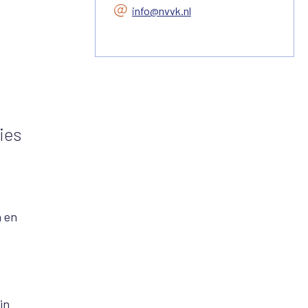
info@nvvk.nl
ies
n en
in