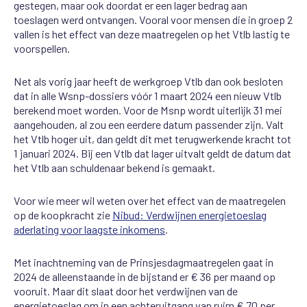
gestegen, maar ook doordat er een lager bedrag aan
toeslagen werd ontvangen. Vooral voor mensen die in groep 2
vallen is het effect van deze maatregelen op het Vtlb lastig te
voorspellen.
Net als vorig jaar heeft de werkgroep Vtlb dan ook besloten
dat in alle Wsnp-dossiers vóór 1 maart 2024 een nieuw Vtlb
berekend moet worden. Voor de Msnp wordt uiterlijk 31 mei
aangehouden, al zou een eerdere datum passender zijn. Valt
het Vtlb hoger uit, dan geldt dit met terugwerkende kracht tot
1 januari 2024. Bij een Vtlb dat lager uitvalt geldt de datum dat
het Vtlb aan schuldenaar bekend is gemaakt.
Voor wie meer wil weten over het effect van de maatregelen
op de koopkracht zie
Nibud: Verdwijnen energietoeslag
aderlating voor laagste inkomens
.
Met inachtneming van de Prinsjesdagmaatregelen gaat in
2024 de alleenstaande in de bijstand er € 36 per maand op
vooruit. Maar dit slaat door het verdwijnen van de
energietoeslag om in een achteruitgang van ruim € 70 per