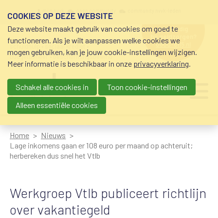
Overslaan en naar de inhoud gaan
Meta navigation
mijn nvvk
open community
community nvvk-leden
COOKIES OP DEZE WEBSITE
Deze website maakt gebruik van cookies om goed te
hulp nodig
bij geldzorgen?
functioneren. Als je wilt aanpassen welke cookies we
0800-8115.nl
schuldhulp • sociaal krediet •
mogen gebruiken, kan je jouw cookie-instellingen wijzigen.
budgetbeheer • beschermingsbewind
Meer informatie is beschikbaar in onze
privacyverklaring
.
Schakel alle cookies in
Toon cookie-instellingen
Main navigation
Ju
me
Alleen essentiële cookies
Home
Nieuws
Lage inkomens gaan er 108 euro per maand op achteruit;
herbereken dus snel het Vtlb
Werkgroep Vtlb publiceert richtlijn
over vakantiegeld