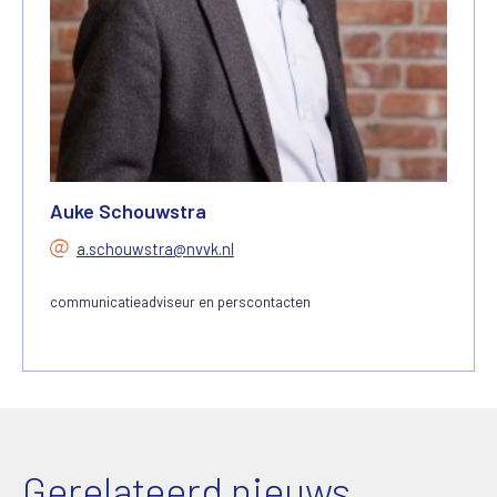
Auke Schouwstra
a.schouwstra@nvvk.nl
communicatieadviseur en perscontacten
Gerelateerd nieuws