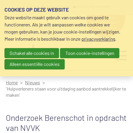
Overslaan en naar de inhoud gaan
Meta navigation
mijn nvvk
open community
community nvvk-leden
COOKIES OP DEZE WEBSITE
Deze website maakt gebruik van cookies om goed te
hulp nodig
bij geldzorgen?
functioneren. Als je wilt aanpassen welke cookies we
0800-8115.nl
schuldhulp • sociaal krediet •
mogen gebruiken, kan je jouw cookie-instellingen wijzigen.
budgetbeheer • beschermingsbewind
Meer informatie is beschikbaar in onze
privacyverklaring
.
Schakel alle cookies in
Toon cookie-instellingen
Main navigation
Ju
me
Alleen essentiële cookies
Home
Nieuws
'Hulpverleners staan voor uitdaging aanbod aantrekkelijker te
maken'
Onderzoek Berenschot in opdracht
van NVVK