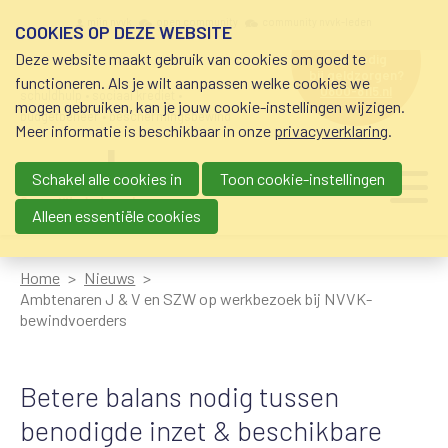
Overslaan en naar de inhoud gaan
Meta navigation
mijn nvvk
open community
community nvvk-leden
COOKIES OP DEZE WEBSITE
Deze website maakt gebruik van cookies om goed te
hulp nodig
bij geldzorgen?
functioneren. Als je wilt aanpassen welke cookies we
0800-8115.nl
schuldhulp • sociaal krediet •
mogen gebruiken, kan je jouw cookie-instellingen wijzigen.
budgetbeheer • beschermingsbewind
Meer informatie is beschikbaar in onze
privacyverklaring
.
Schakel alle cookies in
Toon cookie-instellingen
Main navigation
Ju
me
Alleen essentiële cookies
Home
Nieuws
Ambtenaren J & V en SZW op werkbezoek bij NVVK-
bewindvoerders
Betere balans nodig tussen
benodigde inzet & beschikbare