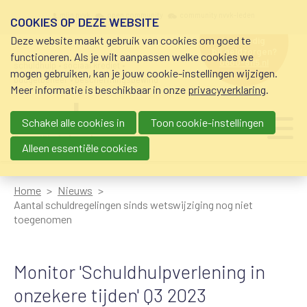
Overslaan en naar de inhoud gaan
Meta navigation
mijn nvvk
open community
community nvvk-leden
COOKIES OP DEZE WEBSITE
Deze website maakt gebruik van cookies om goed te
hulp nodig
bij geldzorgen?
functioneren. Als je wilt aanpassen welke cookies we
0800-8115.nl
schuldhulp • sociaal krediet •
mogen gebruiken, kan je jouw cookie-instellingen wijzigen.
budgetbeheer • beschermingsbewind
Meer informatie is beschikbaar in onze
privacyverklaring
.
Schakel alle cookies in
Toon cookie-instellingen
Main navigation
Ju
me
Alleen essentiële cookies
Home
Nieuws
Aantal schuldregelingen sinds wetswijziging nog niet
toegenomen
Monitor 'Schuldhulpverlening in
onzekere tijden' Q3 2023