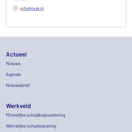
info@nvvk.nl
Actueel
Nieuws
Agenda
Nieuwsbrief
Werkveld
Minnelijke schuldhulpverlening
Wettelijke schuldsanering