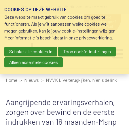
Overslaan en naar de inhoud gaan
Meta navigation
mijn nvvk
open community
community nvvk-leden
COOKIES OP DEZE WEBSITE
Deze website maakt gebruik van cookies om goed te
hulp nodig
bij geldzorgen?
functioneren. Als je wilt aanpassen welke cookies we
0800-8115.nl
schuldhulp • sociaal krediet •
mogen gebruiken, kan je jouw cookie-instellingen wijzigen.
budgetbeheer • beschermingsbewind
Meer informatie is beschikbaar in onze
privacyverklaring
.
Schakel alle cookies in
Toon cookie-instellingen
Main navigation
Ju
me
Alleen essentiële cookies
Home
Nieuws
NVVK Live terugkijken: hier is de link
Aangrijpende ervaringsverhalen,
zorgen over bewind en de eerste
indrukken van 18 maanden-Msnp