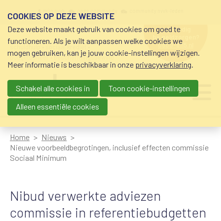
Overslaan en naar de inhoud gaan
Meta navigation
mijn nvvk
open community
community nvvk-leden
COOKIES OP DEZE WEBSITE
Deze website maakt gebruik van cookies om goed te
hulp nodig
bij geldzorgen?
functioneren. Als je wilt aanpassen welke cookies we
0800-8115.nl
schuldhulp • sociaal krediet •
mogen gebruiken, kan je jouw cookie-instellingen wijzigen.
budgetbeheer • beschermingsbewind
Meer informatie is beschikbaar in onze
privacyverklaring
.
Schakel alle cookies in
Toon cookie-instellingen
Main navigation
Ju
me
Alleen essentiële cookies
Home
Nieuws
Nieuwe voorbeeldbegrotingen, inclusief effecten commissie
Sociaal Minimum
Nibud verwerkte adviezen
commissie in referentiebudgetten