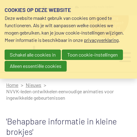
Overslaan en naar de inhoud gaan
Meta navigation
mijn nvvk
open community
community nvvk-leden
COOKIES OP DEZE WEBSITE
Deze website maakt gebruik van cookies om goed te
hulp nodig
bij geldzorgen?
functioneren. Als je wilt aanpassen welke cookies we
0800-8115.nl
schuldhulp • sociaal krediet •
mogen gebruiken, kan je jouw cookie-instellingen wijzigen.
budgetbeheer • beschermingsbewind
Meer informatie is beschikbaar in onze
privacyverklaring
.
Schakel alle cookies in
Toon cookie-instellingen
Main navigation
Ju
me
Alleen essentiële cookies
Home
Nieuws
NVVK-leden ontwikkelen eenvoudige animaties voor
ingewikkelde gebeurtenissen
'Behapbare informatie in kleine
brokjes'