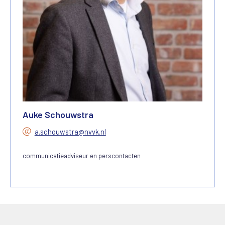
Auke Schouwstra
a.schouwstra@nvvk.nl
communicatieadviseur en perscontacten