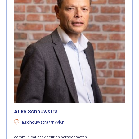
Auke Schouwstra
a.schouwstra@nvvk.nl
communicatieadviseur en perscontacten