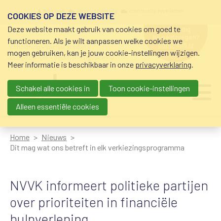
Overslaan en naar de inhoud gaan
Meta navigation
mijn nvvk
open community
community nvvk-leden
COOKIES OP DEZE WEBSITE
Deze website maakt gebruik van cookies om goed te
hulp nodig
bij geldzorgen?
functioneren. Als je wilt aanpassen welke cookies we
0800-8115.nl
schuldhulp • sociaal krediet •
mogen gebruiken, kan je jouw cookie-instellingen wijzigen.
budgetbeheer • beschermingsbewind
Meer informatie is beschikbaar in onze
privacyverklaring
.
Schakel alle cookies in
Toon cookie-instellingen
Main navigation
Ju
me
Alleen essentiële cookies
Home
Nieuws
Dit mag wat ons betreft in elk verkiezingsprogramma
NVVK informeert politieke partijen
over prioriteiten in financiële
hulpverlening