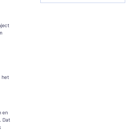
aject
m
 het
n en
. Dat
k