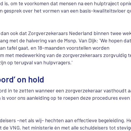
bod is, om te voorkomen dat mensen na een hulptraject opn
 gesprek over het vormen van een basis-kwaliteitsvloer q
is dan ook dat Zorgverzekeraars Nederland binnen twee we
ang met de halvering van de Msnp. Van Dijk: 'We hopen da
van tafel gaat, en 18-maanden voorstellen worden
om met medewerking van de zorgverzekeraars zorgvuldig t
jn op terugval van hulpvragers.'
ord’ on hold
d in te zetten wanneer een zorgverzekeraar vasthoudt 
is voor ons aanleiding op te roepen deze procedures even
deisers -net als wij- hechten aan effectieve begeleiding. H
 de VNG, het ministerie én met alle schuldeisers tot stevig