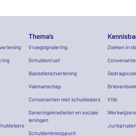
Thema's
Kennisba
verlening
Vroegsignalering
Zoeken in d
ring
Schuldenrust
Convenant
g
Basisdienstverlening
Gedragscod
Vakmanschap
Brievenboek
Convenanten met schuldeisers
Vtlb
Saneringskredieten en sociale
Werkwijzer
leningen
huldeisers
Jurispruden
Schuldenknooppunt