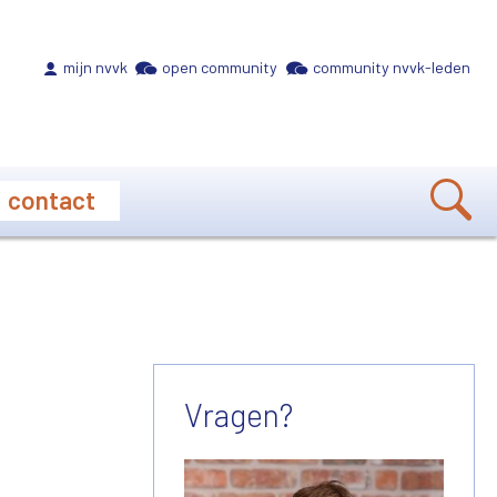
Meta navigation
mijn nvvk
open community
community nvvk-leden
contact
Vragen?