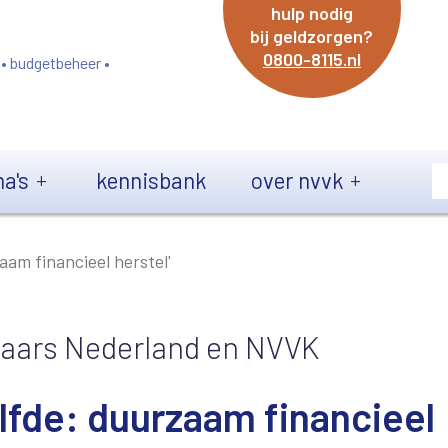
hulp nodig
bij geldzorgen?
0800-8115.nl
 • budgetbeheer •
a's
kennisbank
over nvvk
aam financieel herstel'
raars Nederland en NVVK
elfde: duurzaam financieel