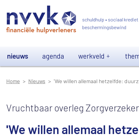
Overslaan en naar de inhoud gaan
schuldhulp • sociaal krediet
beschermingsbewind
Main navigation
nieuws
agenda
werkveld
them
Home
Nieuws
'We willen allemaal hetzelfde: duurz
Vruchtbaar overleg Zorgverzeke
'We willen allemaal hetz