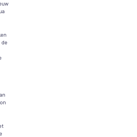
ieuw
ua
ken
t de
e
aan
 on
et
e