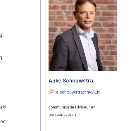
el
n,
Auke Schouwstra
a.schouwstra@nvvk.nl
a 6
communicatieadviseur en
perscontacten
mee