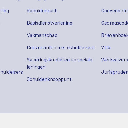
ring
Schuldenrust
Convenant
g
Basisdienstverlening
Gedragscod
Vakmanschap
Brievenboek
Convenanten met schuldeisers
Vtlb
Saneringskredieten en sociale
Werkwijzer
leningen
huldeisers
Jurispruden
Schuldenknooppunt