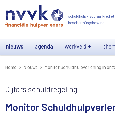
Overslaan en naar de inhoud gaan
schuldhulp • sociaal krediet
beschermingsbewind
Main navigation
nieuws
agenda
werkveld
them
Home
Nieuws
Monitor Schuldhulpverlening in onze
Cijfers schuldregeling
Monitor Schuldhulpverlen