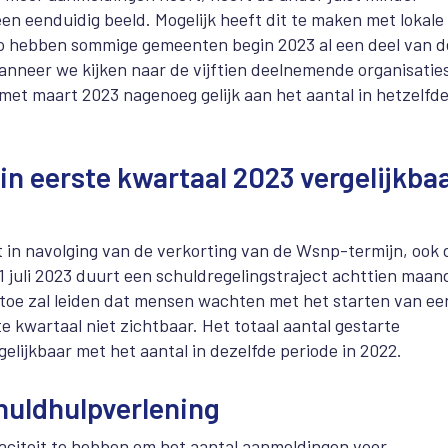
een eenduidig beeld. Mogelijk heeft dit te maken met lokale
o hebben sommige gemeenten begin 2023 al een deel van d
anneer we kijken naar de vijftien deelnemende organisatie
 met maart 2023 nagenoeg gelijk aan het aantal in hetzelfd
in eerste kwartaal 2023 vergelijkba
 in navolging van de verkorting van de Wsnp-termijn, ook 
 juli 2023 duurt een schuldregelingstraject achttien maa
ertoe zal leiden dat mensen wachten met het starten van ee
rste kwartaal niet zichtbaar. Het totaal aantal gestarte
gelijkbaar met het aantal in dezelfde periode in 2022.
huldhulpverlening
citeit te hebben om het aantal aanmeldingen voor