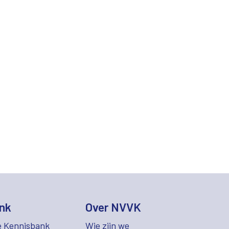
nk
Over NVVK
e Kennisbank
Wie zijn we