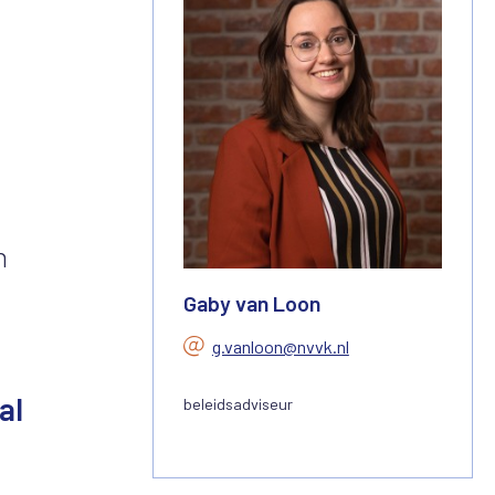
n
Gaby van Loon
g.vanloon@nvvk.nl
al
beleidsadviseur