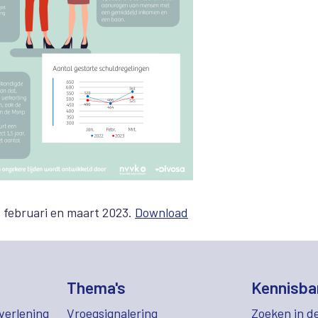
, februari en maart 2023.
Download
Thema's
Kennisba
verlening
Vroegsignalering
Zoeken in d