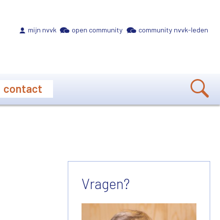
Meta navigation
mijn nvvk
open community
community nvvk-leden
contact
Vragen?