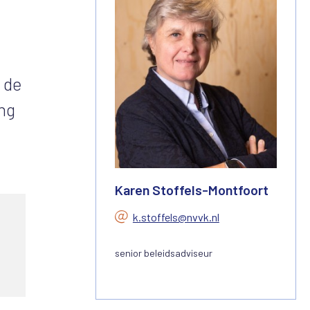
 de
ing
e
Karen Stoffels-Montfoort
k.stoffels@nvvk.nl
senior beleidsadviseur