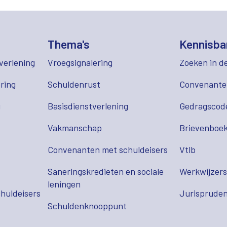
Thema's
Kennisba
verlening
Vroegsignalering
Zoeken in d
ring
Schuldenrust
Convenant
g
Basisdienstverlening
Gedragscod
Vakmanschap
Brievenboek
Convenanten met schuldeisers
Vtlb
Saneringskredieten en sociale
Werkwijzer
leningen
huldeisers
Jurispruden
Schuldenknooppunt