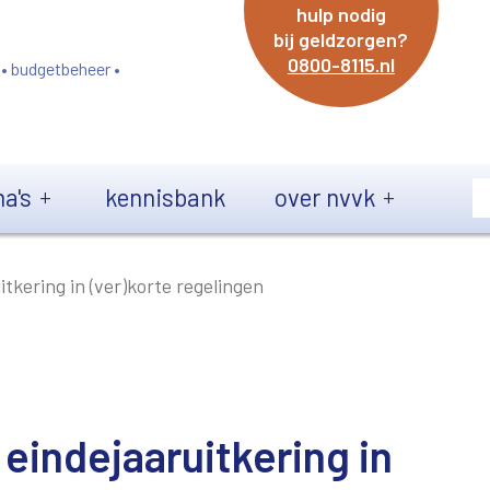
hulp nodig
bij geldzorgen?
0800-8115.nl
 • budgetbeheer •
a's
kennisbank
over nvvk
tkering in (ver)korte regelingen
eindejaaruitkering in