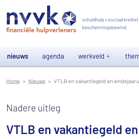
Overslaan en naar de inhoud gaan
schuldhulp • sociaal krediet
beschermingsbewind
Main navigation
nieuws
agenda
werkveld
them
Home
Nieuws
VTLB en vakantiegeld en eindejaarui
Nadere uitleg
VTLB en vakantiegeld en 