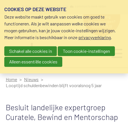
Overslaan en naar de inhoud gaan
Meta navigation
mijn nvvk
open community
community nvvk-leden
COOKIES OP DEZE WEBSITE
Deze website maakt gebruik van cookies om goed te
hulp nodig
bij geldzorgen?
functioneren. Als je wilt aanpassen welke cookies we
0800-8115.nl
schuldhulp • sociaal krediet •
mogen gebruiken, kan je jouw cookie-instellingen wijzigen.
budgetbeheer • beschermingsbewind
Meer informatie is beschikbaar in onze
privacyverklaring
.
Schakel alle cookies in
Toon cookie-instellingen
Main navigation
Ju
me
Alleen essentiële cookies
Home
Nieuws
Looptijd schuldenbewinden blijft vooralsnog 5 jaar
Besluit landelijke expertgroep
Curatele, Bewind en Mentorschap