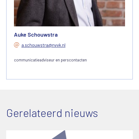
Auke Schouwstra
a.schouwstra@nvvk.nl
communicatieadviseur en perscontacten
Gerelateerd nieuws