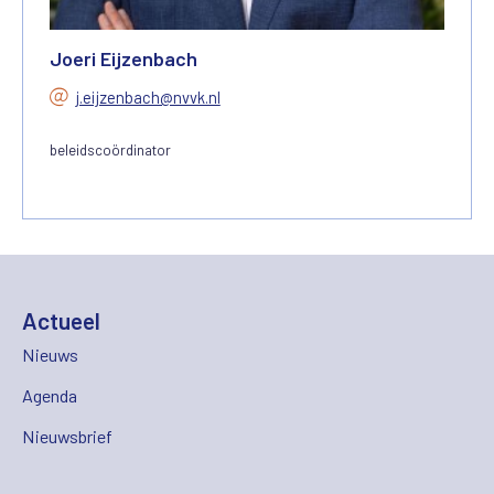
Joeri Eijzenbach
j.eijzenbach@nvvk.nl
beleidscoördinator
Actueel
Nieuws
Agenda
Nieuwsbrief