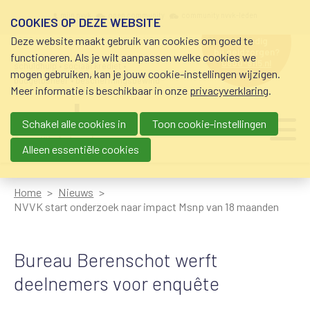
Overslaan en naar de inhoud gaan
Meta navigation
mijn nvvk
open community
community nvvk-leden
COOKIES OP DEZE WEBSITE
Deze website maakt gebruik van cookies om goed te
hulp nodig
bij geldzorgen?
functioneren. Als je wilt aanpassen welke cookies we
0800-8115.nl
schuldhulp • sociaal krediet •
mogen gebruiken, kan je jouw cookie-instellingen wijzigen.
budgetbeheer • beschermingsbewind
Meer informatie is beschikbaar in onze
privacyverklaring
.
Schakel alle cookies in
Toon cookie-instellingen
Main navigation
Ju
me
Alleen essentiële cookies
Home
Nieuws
NVVK start onderzoek naar impact Msnp van 18 maanden
Bureau Berenschot werft
deelnemers voor enquête