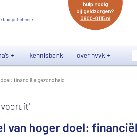
hulp nodig
bij geldzorgen?
0800-8115.nl
 • budgetbeheer •
a's
kennisbank
over nvvk
 doel: financiële gezondheid
vooruit'
l van hoger doel: financië