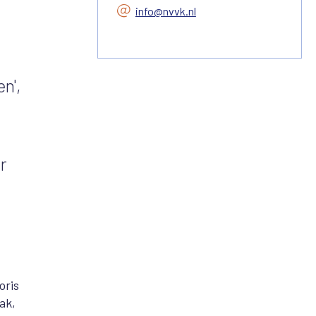
info@nvvk.nl
n',
r
oris
ak,