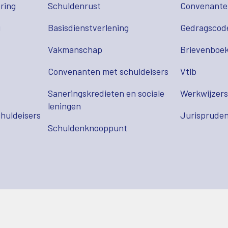
ring
Schuldenrust
Convenant
g
Basisdienstverlening
Gedragscod
Vakmanschap
Brievenboek
Convenanten met schuldeisers
Vtlb
Saneringskredieten en sociale
Werkwijzer
leningen
huldeisers
Jurispruden
Schuldenknooppunt