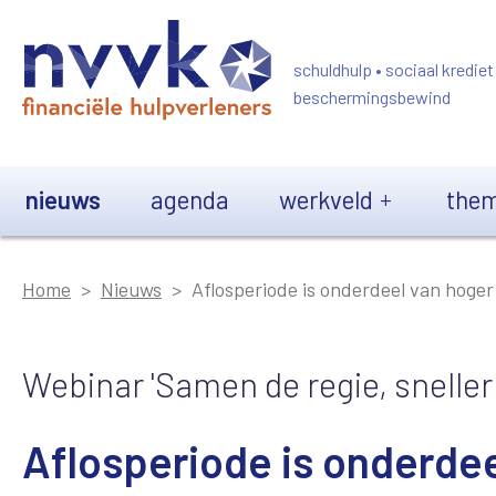
Overslaan en naar de inhoud gaan
schuldhulp • sociaal krediet
beschermingsbewind
Main navigation
nieuws
agenda
werkveld
them
Home
Nieuws
Aflosperiode is onderdeel van hoger
Webinar 'Samen de regie, sneller 
Aflosperiode is onderdee