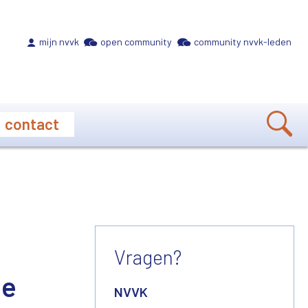
Meta navigation
mijn nvvk
open community
community nvvk-leden
contact
Vragen?
le
NVVK