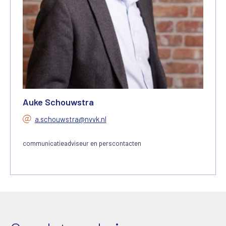
Auke Schouwstra
a.schouwstra@nvvk.nl
communicatieadviseur en perscontacten