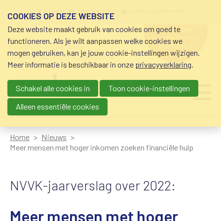
Overslaan en naar de inhoud gaan
Meta navigation
mijn nvvk
open community
community nvvk-leden
COOKIES OP DEZE WEBSITE
Deze website maakt gebruik van cookies om goed te
hulp nodig
bij geldzorgen?
functioneren. Als je wilt aanpassen welke cookies we
0800-8115.nl
schuldhulp • sociaal krediet •
mogen gebruiken, kan je jouw cookie-instellingen wijzigen.
budgetbeheer • beschermingsbewind
Meer informatie is beschikbaar in onze
privacyverklaring
.
Schakel alle cookies in
Toon cookie-instellingen
Main navigation
Ju
me
Alleen essentiële cookies
Home
Nieuws
Meer mensen met hoger inkomen zoeken financiële hulp
NVVK-jaarverslag over 2022:
Meer mensen met hoger