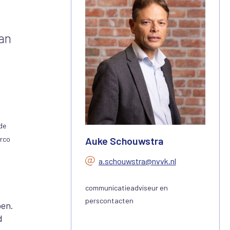
van
de
Auke Schouwstra
arco
a.schouwstra@nvvk.nl
communicatieadviseur en
perscontacten
ben.
d