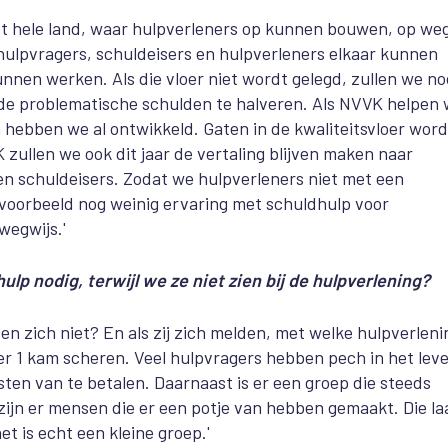
et hele land, waar hulpverleners op kunnen bouwen, op we
hulpvragers, schuldeisers en hulpverleners elkaar kunnen
nnen werken. Als die vloer niet wordt gelegd, zullen we no
 de problematische schulden te halveren. Als NVVK helpen
 hebben we al ontwikkeld. Gaten in de kwaliteitsvloer wor
 zullen we ook dit jaar de vertaling blijven maken naar
 en schuldeisers. Zodat we hulpverleners niet met een
jvoorbeeld nog weinig ervaring met schuldhulp voor
wegwijs.'
p nodig, terwijl we ze niet zien bij de hulpverlening?
zich niet? En als zij zich melden, met welke hulpverleni
er 1 kam scheren. Veel hulpvragers hebben pech in het lev
ten van te betalen. Daarnaast is er een groep die steeds
ijn er mensen die er een potje van hebben gemaakt. Die la
t is echt een kleine groep.'