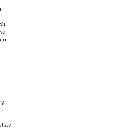
g
oit
 we
den
ng
en,
atste