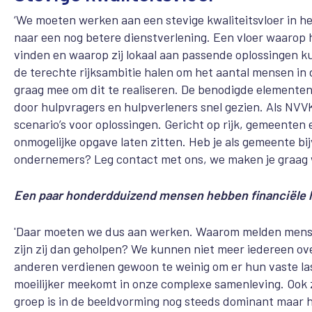
‘We moeten werken aan een stevige kwaliteitsvloer in h
naar een nog betere dienstverlening. Een vloer waarop 
vinden en waarop zij lokaal aan passende oplossingen ku
de terechte rijksambitie halen om het aantal mensen in
graag mee om dit te realiseren. De benodigde elementen
door hulpvragers en hulpverleners snel gezien. Als NVVK
scenario’s voor oplossingen. Gericht op rijk, gemeenten
onmogelijke opgave laten zitten. Heb je als gemeente bi
ondernemers? Leg contact met ons, we maken je graag 
Een paar honderdduizend mensen hebben financiële hul
'Daar moeten we dus aan werken. Waarom melden mensen 
zijn zij dan geholpen? We kunnen niet meer iedereen ov
anderen verdienen gewoon te weinig om er hun vaste las
moeilijker meekomt in onze complexe samenleving. Ook z
groep is in de beeldvorming nog steeds dominant maar he