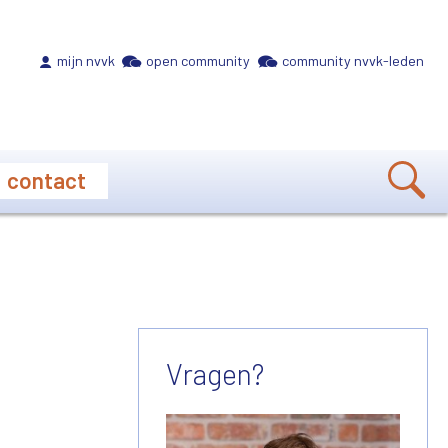
Meta navigation
mijn nvvk
open community
community nvvk-leden
contact
Vragen?