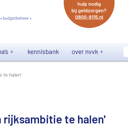
hulp nodig
bij geldzorgen?
0800-8115.nl
 • budgetbeheer •
a's
kennisbank
over nvvk
e te halen'
 rijksambitie te halen'