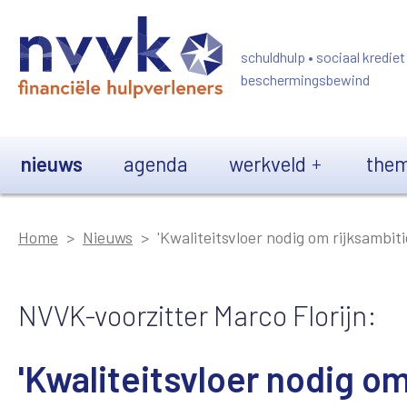
Overslaan en naar de inhoud gaan
schuldhulp • sociaal krediet
beschermingsbewind
Main navigation
nieuws
agenda
werkveld
them
Home
Nieuws
'Kwaliteitsvloer nodig om rijksambiti
NVVK-voorzitter Marco Florijn:
'Kwaliteitsvloer nodig om