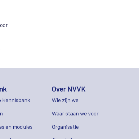
voor
.
nk
Over NVVK
e Kennisbank
Wie zijn we
en
Waar staan we voor
es en modules
Organisatie