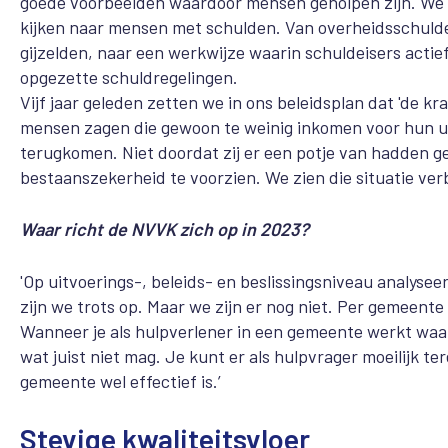
goede voorbeelden waardoor mensen geholpen zijn. We zi
kijken naar mensen met schulden. Van overheidsschulde
gijzelden, naar een werkwijze waarin schuldeisers acti
opgezette schuldregelingen.
Vijf jaar geleden zetten we in ons beleidsplan dat 'de 
mensen zagen die gewoon te weinig inkomen voor hun u
terugkomen. Niet doordat zij er een potje van hadden 
bestaanszekerheid te voorzien. We zien die situatie verb
Waar richt de NVVK zich op in 2023?
'Op uitvoerings-, beleids- en beslissingsniveau analys
zijn we trots op. Maar we zijn er nog niet. Per gemeente
Wanneer je als hulpverlener in een gemeente werkt waar
wat juist niet mag. Je kunt er als hulpvrager moeilijk ter
gemeente wel effectief is.’
Stevige kwaliteitsvloer