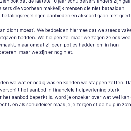
en ook dat de laatste 10 jaar schuldeisers anders zijn ga
isers die voorheen makkelijk mensen die niet betaalden
ef betalingsregelingen aanbieden en akkoord gaan met goed
kraan dicht moest'. We bedoelden hiermee dat we steeds vak
itgaven hadden. We hielpen ze, maar we zagen ze ook wee
gemaakt, maar omdat zij geen potjes hadden om in hun
eteren, maar we zijn er nog niet.'
eerden we wat er nodig was en konden we stappen zetten. D
 verschilt het aanbod in financiële hulpverlening sterk.
 het aanbod beperkt is, word je onzeker over wat wel kan
echt, en als schuldeiser maak je je zorgen of de hulp in zo'n