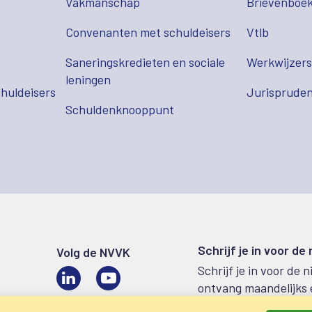
Vakmanschap
Brievenboek
Convenanten met schuldeisers
Vtlb
Saneringskredieten en sociale
Werkwijzer
leningen
huldeisers
Jurispruden
Schuldenknooppunt
Schrijf je in voor de
Volg de NVVK
Schrijf je in voor de 
LinkedIn
Video
ontvang maandelijks 