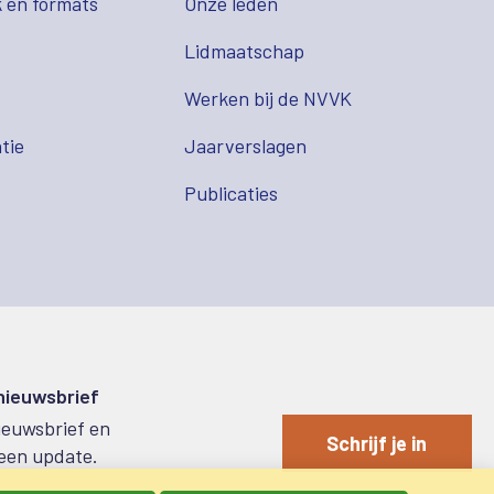
 en formats
Onze leden
Lidmaatschap
s
Werken bij de NVVK
tie
Jaarverslagen
Publicaties
 nieuwsbrief
nieuwsbrief en
Schrijf je in
een update.