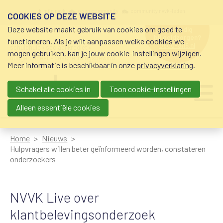
Overslaan en naar de inhoud gaan
Meta navigation
mijn nvvk
open community
community nvvk-leden
COOKIES OP DEZE WEBSITE
Deze website maakt gebruik van cookies om goed te
hulp nodig
bij geldzorgen?
functioneren. Als je wilt aanpassen welke cookies we
0800-8115.nl
schuldhulp • sociaal krediet •
mogen gebruiken, kan je jouw cookie-instellingen wijzigen.
budgetbeheer • beschermingsbewind
Meer informatie is beschikbaar in onze
privacyverklaring
.
Schakel alle cookies in
Toon cookie-instellingen
Main navigation
Ju
me
Alleen essentiële cookies
Home
Nieuws
Hulpvragers willen beter geïnformeerd worden, constateren
onderzoekers
NVVK Live over
klantbelevingsonderzoek