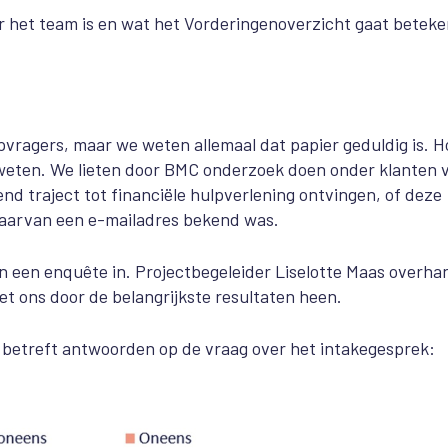
ver het team is en wat het Vorderingenoverzicht gaat betek
vragers, maar we weten allemaal dat papier geduldig is. H
g weten. We lieten door BMC onderzoek doen onder klanten 
d traject tot financiële hulpverlening ontvingen, of deze
aarvan een e-mailadres bekend was.
n een enquête in. Projectbegeleider Liselotte Maas overha
et ons door de belangrijkste resultaten heen.
et betreft antwoorden op de vraag over het intakegesprek: