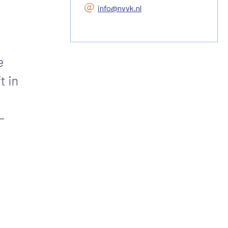
info@nvvk.nl
e
t in
-