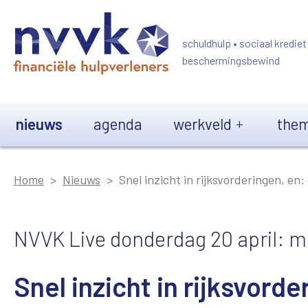
Overslaan en naar de inhoud gaan
schuldhulp • sociaal krediet
beschermingsbewind
Main navigation
nieuws
agenda
werkveld
them
Home
Nieuws
Snel inzicht in rijksvorderingen, e
NVVK Live donderdag 20 april: m
Snel inzicht in rijksvord