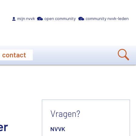
Meta navigation
mijn nvvk
open community
community nvvk-leden
contact
Vragen?
er
NVVK