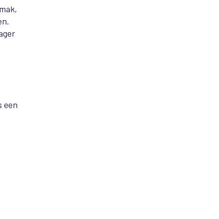
emak,
en.
lager
s een