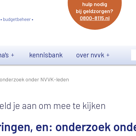
hulp nodig
bij geldzorgen?
0800-8115.nl
 • budgetbeheer •
a's
kennisbank
over nvvk
n: onderzoek onder NVVK-leden
eld je aan om mee te kijken
eringen, en: onderzoek ond