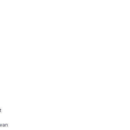
t
 van