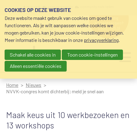
Overslaan en naar de inhoud gaan
Meta navigation
mijn nvvk
open community
community nvvk-leden
COOKIES OP DEZE WEBSITE
Deze website maakt gebruik van cookies om goed te
hulp nodig
bij geldzorgen?
functioneren. Als je wilt aanpassen welke cookies we
0800-8115.nl
schuldhulp • sociaal krediet •
mogen gebruiken, kan je jouw cookie-instellingen wijzigen.
budgetbeheer • beschermingsbewind
Meer informatie is beschikbaar in onze
privacyverklaring
.
Schakel alle cookies in
Toon cookie-instellingen
Main navigation
Ju
me
Alleen essentiële cookies
Home
Nieuws
NVVK-congres komt dichterbij; meld je snel aan
Maak keus uit 10 werkbezoeken en
13 workshops