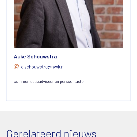
Auke Schouwstra
a.schouwstra@nvvk.nl
communicatieadviseur en perscontacten
Gerelateerd nieuws