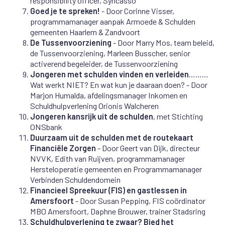
responsibility officer, Syncasso
Goed je te spreken!
- Door Corinne Visser,
programmamanager aanpak Armoede & Schulden
gemeenten Haarlem & Zandvoort
De Tussenvoorziening
- Door Marry Mos, team beleid,
de Tussenvoorziening, Marleen Busscher, senior
activerend begeleider, de Tussenvoorziening
Jongeren met schulden vinden en verleiden
………
Wat werkt NIET? En wat kun je daaraan doen? - Door
Marjon Humalda, afdelingsmanager Inkomen en
Schuldhulpverlening Orionis Walcheren
Jongeren kansrijk uit de schulden
, met Stichting
ONSbank
Duurzaam uit de schulden met de routekaart
Financiële Zorgen
- Door Geert van Dijk, directeur
NVVK, Edith van Ruijven, programmamanager
Hersteloperatie gemeenten en Programmamanager
Verbinden Schuldendomein
Financieel Spreekuur (FIS) en gastlessen in
Amersfoort
- Door Susan Pepping, FIS coördinator
MBO Amersfoort, Daphne Brouwer, trainer Stadsring
Schuldhulpverlening te zwaar? Bied het