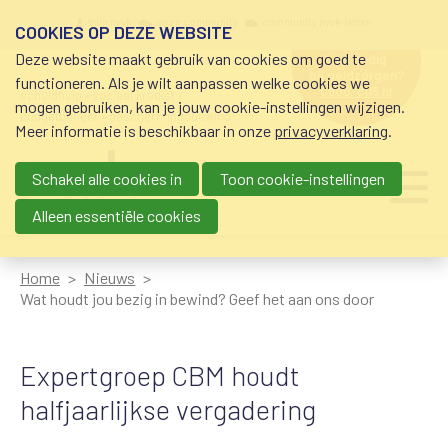
Overslaan en naar de inhoud gaan
Meta navigation
mijn nvvk
open community
community nvvk-leden
COOKIES OP DEZE WEBSITE
Deze website maakt gebruik van cookies om goed te
hulp nodig
bij geldzorgen?
functioneren. Als je wilt aanpassen welke cookies we
0800-8115.nl
schuldhulp • sociaal krediet •
mogen gebruiken, kan je jouw cookie-instellingen wijzigen.
budgetbeheer • beschermingsbewind
Meer informatie is beschikbaar in onze
privacyverklaring
.
Schakel alle cookies in
Toon cookie-instellingen
Main navigation
Ju
me
Alleen essentiële cookies
Home
Nieuws
Wat houdt jou bezig in bewind? Geef het aan ons door
Expertgroep CBM houdt
halfjaarlijkse vergadering