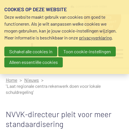
Overslaan en naar de inhoud gaan
Meta navigation
mijn nvvk
open community
community nvvk-leden
COOKIES OP DEZE WEBSITE
Deze website maakt gebruik van cookies om goed te
hulp nodig
bij geldzorgen?
functioneren. Als je wilt aanpassen welke cookies we
0800-8115.nl
schuldhulp • sociaal krediet •
mogen gebruiken, kan je jouw cookie-instellingen wijzigen.
budgetbeheer • beschermingsbewind
Meer informatie is beschikbaar in onze
privacyverklaring
.
Schakel alle cookies in
Toon cookie-instellingen
Main navigation
Ju
me
Alleen essentiële cookies
Home
Nieuws
'Laat regionale centra rekenwerk doen voor lokale
schuldregeling'
NVVK-directeur pleit voor meer
standaardisering