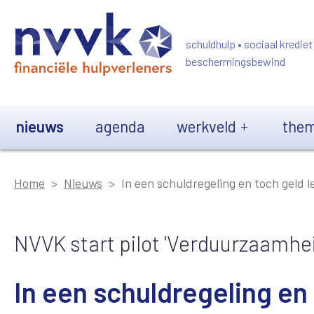
Overslaan en naar de inhoud gaan
schuldhulp • sociaal krediet
beschermingsbewind
Main navigation
nieuws
agenda
werkveld
them
Home
Nieuws
In een schuldregeling en toch geld 
NVVK start pilot 'Verduurzaamhei
In een schuldregeling en