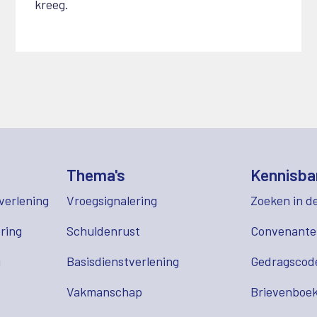
kreeg.
Thema's
Kennisba
verlening
Vroegsignalering
Zoeken in d
ring
Schuldenrust
Convenant
g
Basisdienstverlening
Gedragscod
Vakmanschap
Brievenboek