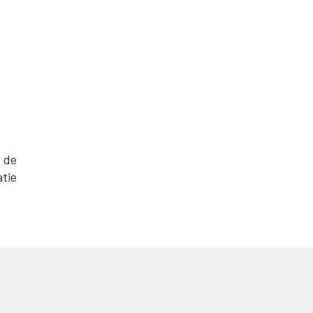
 de
atie