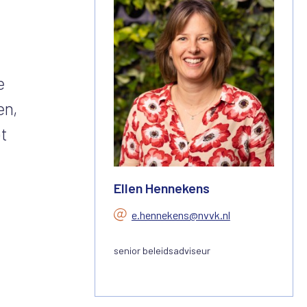
e
en,
ot
Ellen Hennekens
e.hennekens@nvvk.nl
senior beleidsadviseur