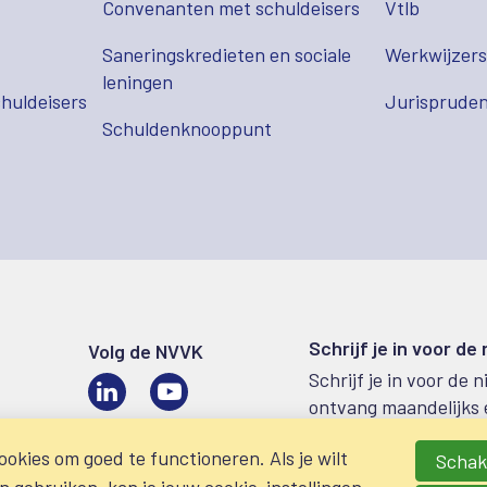
Convenanten met schuldeisers
Vtlb
Saneringskredieten en sociale
Werkwijzer
leningen
huldeisers
Jurispruden
Schuldenknooppunt
Schrijf je in voor de
Volg de NVVK
Schrijf je in voor de 
LinkedIn
Video
ontvang maandelijks 
okies om goed te functioneren. Als je wilt
Schake