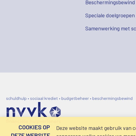
Beschermingsbewind
Speciale doelgroepen
Samenwerking met sc
schuldhulp • sociaal krediet • budgetbeheer • beschermingsbewind
COOKIES OP
Deze website maakt gebruik van co
DEZE WEBSITE