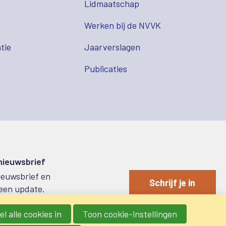
Lidmaatschap
s
Werken bij de NVVK
tie
Jaarverslagen
Publicaties
 nieuwsbrief
nieuwsbrief en
Schrijf je in
een update.
l alle cookies in
Toon cookie-instellingen