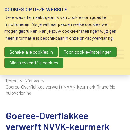
Overslaan en naar de inhoud gaan
Meta navigation
mijn nvvk
open community
community nvvk-leden
COOKIES OP DEZE WEBSITE
Deze website maakt gebruik van cookies om goed te
hulp nodig
bij geldzorgen?
functioneren. Als je wilt aanpassen welke cookies we
0800-8115.nl
schuldhulp • sociaal krediet •
mogen gebruiken, kan je jouw cookie-instellingen wijzigen.
budgetbeheer • beschermingsbewind
Meer informatie is beschikbaar in onze
privacyverklaring
.
Schakel alle cookies in
Toon cookie-instellingen
Main navigation
Ju
me
Alleen essentiële cookies
Home
Nieuws
Goeree-Overflakkee verwerft NVVK-keurmerk financiële
hulpverlening
Goeree-Overflakkee
verwerft NVVK-keurmerk