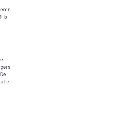
beren
l is
de
rgers
 De
atie