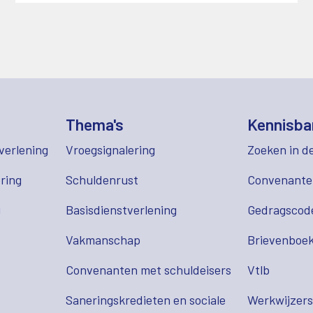
Thema's
Kennisba
verlening
Vroegsignalering
Zoeken in d
ring
Schuldenrust
Convenant
g
Basisdienstverlening
Gedragscod
Vakmanschap
Brievenboek
Convenanten met schuldeisers
Vtlb
Saneringskredieten en sociale
Werkwijzer