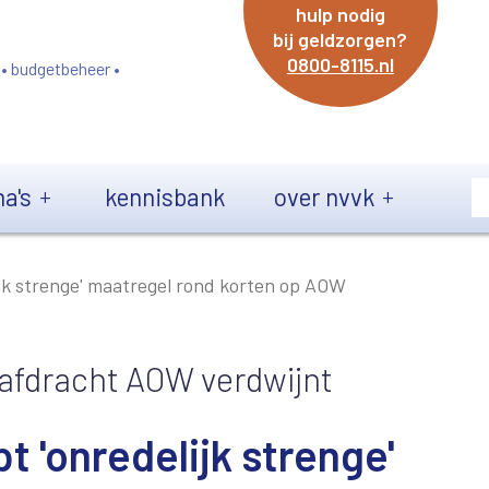
hulp nodig
bij geldzorgen?
0800-8115.nl
 • budgetbeheer •
a's
kennisbank
over nvvk
ijk strenge' maatregel rond korten op AOW
ieafdracht AOW verdwijnt
t 'onredelijk strenge'