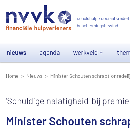
Overslaan en naar de inhoud gaan
schuldhulp • sociaal krediet
beschermingsbewind
Main navigation
nieuws
agenda
werkveld
them
Home
Nieuws
Minister Schouten schrapt 'onredel
'Schuldige nalatigheid' bij prem
Minister Schouten schrap