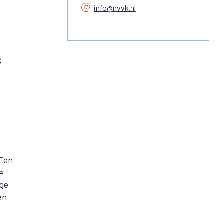
info@nvvk.nl
s
'Een
de
ege
en