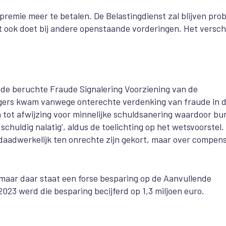
 premie meer te betalen. De Belastingdienst zal blijven pro
t ook doet bij andere openstaande vorderingen. Het verschi
et de beruchte Fraude Signalering Voorziening van de
gers kwam vanwege onterechte verdenking van fraude in 
n tot afwijzing voor minnelijke schuldsanering waardoor bu
schuldig nalatig', aldus de toelichting op het wetsvoorstel.
aadwerkelijk ten onrechte zijn gekort, maar over compens
, maar daar staat een forse besparing op de Aanvullende
023 werd die besparing becijferd op 1,3 miljoen euro.