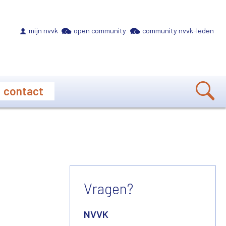
Meta navigation
mijn nvvk
open community
community nvvk-leden
contact
Vragen?
NVVK