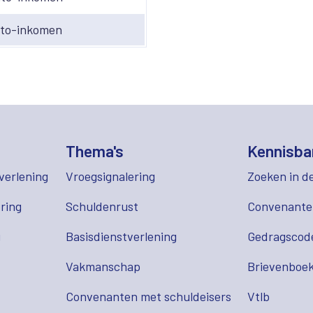
uto-inkomen
Thema's
Kennisba
verlening
Vroegsignalering
Zoeken in d
ring
Schuldenrust
Convenant
g
Basisdienstverlening
Gedragscod
Vakmanschap
Brievenboek
Convenanten met schuldeisers
Vtlb