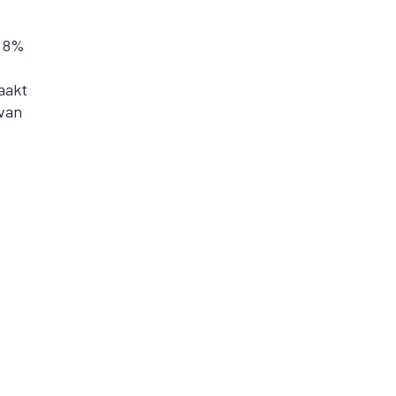
f 8%
aakt
 van