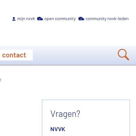
Meta navigation
mijn nvvk
open community
community nvvk-leden
contact
e
Vragen?
t
NVVK