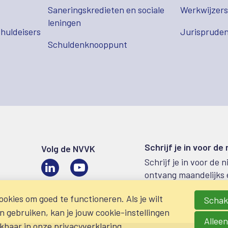
Saneringskredieten en sociale
Werkwijzer
leningen
huldeisers
Jurispruden
Schuldenknooppunt
Schrijf je in voor de
Volg de NVVK
Schrijf je in voor de 
LinkedIn
Video
ontvang maandelijks 
okies om goed te functioneren. Als je wilt
Schake
gebruiken, kan je jouw cookie-instellingen
Alleen
ikbaar in onze
privacyverklaring
.