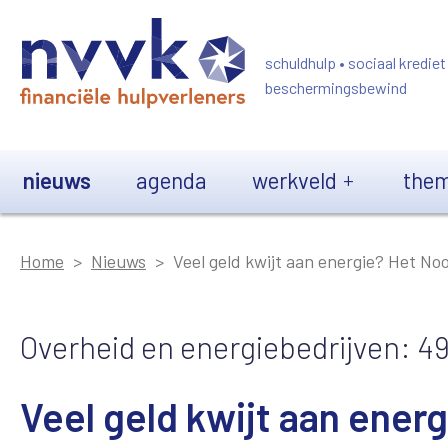
Overslaan en naar de inhoud gaan
schuldhulp • sociaal krediet
beschermingsbewind
Main navigation
nieuws
agenda
werkveld
them
Home
Nieuws
Veel geld kwijt aan energie? Het N
Overheid en energiebedrijven: 4
Veel geld kwijt aan ener