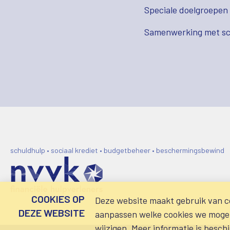
Speciale doelgroepen
Samenwerking met sc
schuldhulp • sociaal krediet • budgetbeheer • beschermingsbewind
COOKIES OP
Deze website maakt gebruik van co
DEZE WEBSITE
aanpassen welke cookies we mogen 
wijzigen. Meer informatie is besch