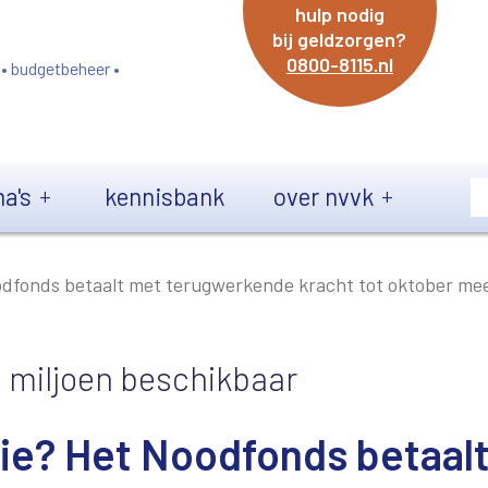
hulp nodig
bij geldzorgen?
0800-8115.nl
 • budgetbeheer •
a's
kennisbank
over nvvk
oodfonds betaalt met terugwerkende kracht tot oktober me
9 miljoen beschikbaar
gie? Het Noodfonds betaal