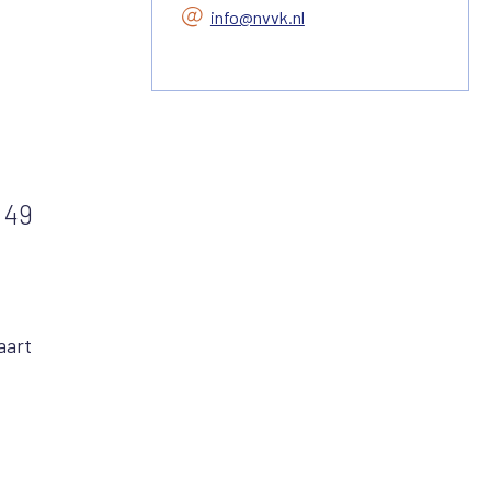
info@nvvk.nl
 49
aart