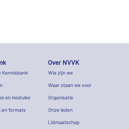
nk
Over NVVK
e Kennisbank
Wie zijn we
en
Waar staan we voor
es en modules
Organisatie
 en formats
Onze leden
Lidmaatschap