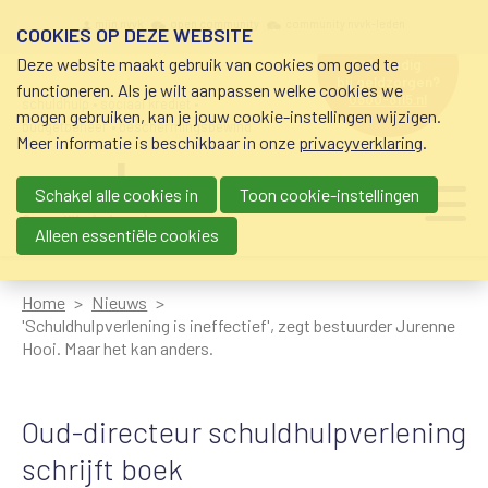
Overslaan en naar de inhoud gaan
Meta navigation
mijn nvvk
open community
community nvvk-leden
COOKIES OP DEZE WEBSITE
Deze website maakt gebruik van cookies om goed te
hulp nodig
bij geldzorgen?
functioneren. Als je wilt aanpassen welke cookies we
0800-8115.nl
schuldhulp • sociaal krediet •
mogen gebruiken, kan je jouw cookie-instellingen wijzigen.
budgetbeheer • beschermingsbewind
Meer informatie is beschikbaar in onze
privacyverklaring
.
Schakel alle cookies in
Toon cookie-instellingen
Main navigation
Ju
me
Alleen essentiële cookies
Home
Nieuws
'Schuldhulpverlening is ineffectief', zegt bestuurder Jurenne
Hooi. Maar het kan anders.
Oud-directeur schuldhulpverlening
schrijft boek